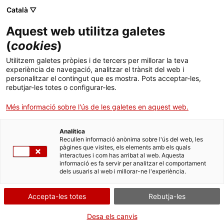
Menú
Cerc
. Obre en una nova finestra.
Català ▽
Aquest web utilitza galetes
Agència de Salut Pública de Catalunya (ASPCAT)
Inici
(
cookies
)
Vacunació en centres educatius
Sobre l'Agència
Cercador
Utilitzem galetes pròpies i de tercers per millorar la teva
experiència de navegació, analitzar el trànsit del web i
personalitzar el contingut que es mostra. Pots acceptar-les,
Àmbits d'actuació
rebutjar-les totes o configurar-les.
Publicacions, formació i recerca
Més informació sobre l'ús de les galetes en aquest web.
Actualitat
Analítica
Recullen informació anònima sobre l'ús del web, les
pàgines que visites, els elements amb els quals
Contacte
interactues i com has arribat al web. Aquesta
informació es fa servir per analitzar el comportament
dels usuaris al web i millorar-ne l'experiència.
Idioma:
ca
Accepta-les totes
Rebutja-les
Desa els canvis