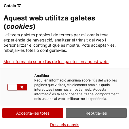
Menú
Cerc
. Obre en una nova finestra.
Català ▽
Aquest web utilitza galetes
Agència de Salut Pública de Catalunya (ASPCAT)
Inici
(
cookies
)
Cigarretes electròniques i altres
Sobre l'Agència
Cercador
Utilitzem galetes pròpies i de tercers per millorar la teva
presentacions emergents de tabac i nicotina
experiència de navegació, analitzar el trànsit del web i
personalitzar el contingut que es mostra. Pots acceptar-les,
Àmbits d'actuació
rebutjar-les totes o configurar-les.
Divendres, 22 de Novembre de 2024, de les 9:30 a
Publicacions, formació i recerca
Més informació sobre l'ús de les galetes en aquest web.
les 11 h.
Sessió en línia a través de la plataforma Teams.
Actualitat
Analítica
Formació específica pròpia del departament.
Recullen informació anònima sobre l'ús del web, les
Divulgació, reflexió i debat - Estratègica
pàgines que visites, els elements amb els quals
Contacte
interactues i com has arribat al web. Aquesta
informació es fa servir per analitzar el comportament
dels usuaris al web i millorar-ne l'experiència.
Idioma:
ca
Accepta-les totes
Rebutja-les
Desa els canvis