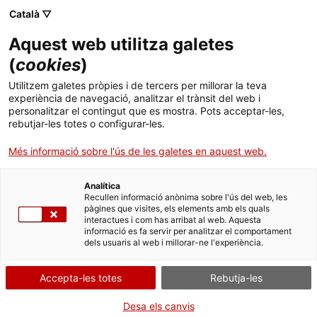
Menú
Cerc
. Obre en una nova finestra.
Català ▽
Aquest web utilitza galetes
Agència de Salut Pública de Catalunya (ASPCAT)
Inici
(
cookies
)
Novetats en les recomanacions
Sobre l'Agència
Cercador
Utilitzem galetes pròpies i de tercers per millorar la teva
d'immunitzacions a Catalunya
experiència de navegació, analitzar el trànsit del web i
personalitzar el contingut que es mostra. Pots acceptar-les,
Àmbits d'actuació
rebutjar-les totes o configurar-les.
Divendres, 17 d'octubre de 2025, de les 9:30 a les
Publicacions, formació i recerca
Més informació sobre l'ús de les galetes en aquest web.
11 h.
Sessió en línia a través de la plataforma Teams.
Actualitat
Analítica
Recullen informació anònima sobre l'ús del web, les
pàgines que visites, els elements amb els quals
Contacte
interactues i com has arribat al web. Aquesta
informació es fa servir per analitzar el comportament
dels usuaris al web i millorar-ne l'experiència.
Idioma:
ca
Accepta-les totes
Rebutja-les
Desa els canvis