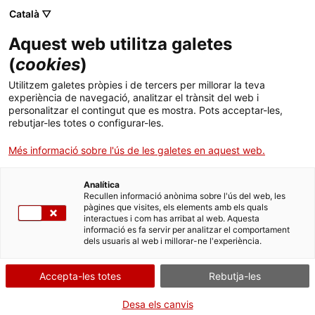
Menú
Cerc
. Obre en una nova finestra.
Català ▽
Aquest web utilitza galetes
Agència de Salut Pública de Catalunya (ASPCAT)
Inici
(
cookies
)
Malalties de declaració urgent a Catalunya
Sobre l'Agència
Cercador
Utilitzem galetes pròpies i de tercers per millorar la teva
(MDU)
experiència de navegació, analitzar el trànsit del web i
personalitzar el contingut que es mostra. Pots acceptar-les,
Àmbits d'actuació
rebutjar-les totes o configurar-les.
Qualsevol detecció de cas de les malalties incloses a la llista de
Publicacions, formació i recerca
Més informació sobre l'ús de les galetes en aquest web.
malalties de declaració urgent (MDU) s'ha de notificar de manera
immediata. No cal la confirmació diagnòstica, la sospita n’és
suficient.
Actualitat
Analítica
Recullen informació anònima sobre l'ús del web, les
Les arbovirosis (*) són de declaració urgent davant la sospita
pàgines que visites, els elements amb els quals
d’un cas autòcton.
Contacte
interactues i com has arribat al web. Aquesta
Els brots epidèmics comunitaris o nosocomials de qualsevol
informació es fa servir per analitzar el comportament
dels usuaris al web i millorar-ne l'experiència.
etiologia, són de declaració urgent.
Idioma:
ca
La notificació s'ha de fer de la manera més ràpida possible i en
menys de 24 hores (telèfon o correu electrònic) al
servei de
Accepta-les totes
Rebutja-les
vigilància epidemiològica territorial
corresponent i, si es produeix
en un dia festiu o fora de l’horari laboral, s’ha de comunicar
Desa els canvis
al
Sistema d’Urgències de Vigilància Epidemiològica de Catalunya