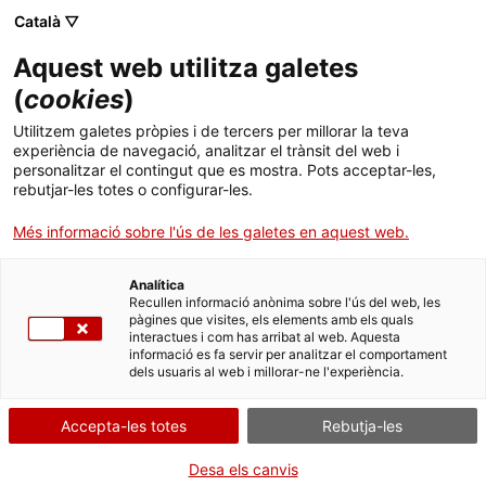
Menú
Cerc
. Obre en una nova finestra.
Català ▽
Aquest web utilitza galetes
Agència de Salut Pública de Catalunya (ASPCAT)
Inici
(
cookies
)
Promoció i prevenció
Sobre l'Agència
Cercador
Utilitzem galetes pròpies i de tercers per millorar la teva
experiència de navegació, analitzar el trànsit del web i
personalitzar el contingut que es mostra. Pots acceptar-les,
Àmbits d'actuació
Les intervencions en
promoció de la salut
són prestacions i serveis
rebutjar-les totes o configurar-les.
dirigits a fomentar la salut de la població, l’envelliment saludable i
Publicacions, formació i recerca
l’equitat treballant en l’empoderament de les persones la població i el
Més informació sobre l'ús de les galetes en aquest web.
foment d’entorns saludables.
Actualitat
Les intervencions en
prevenció de la malaltia
són actuacions
Analítica
dirigides a prevenir malalties concretes amb vacunes, aconsellament,
Recullen informació anònima sobre l'ús del web, les
cribratge i tractament precoç.
pàgines que visites, els elements amb els quals
Contacte
interactues i com has arribat al web. Aquesta
Des d’aquesta pàgina podeu accedir a recursos i informació per a
informació es fa servir per analitzar el comportament
professionals de diferents col·lectius sobre els temes, les etapes i les
dels usuaris al web i millorar-ne l'experiència.
Idioma:
ca
estratègies de salut pública relacionats amb la promoció de la salut i la
prevenció de la malaltia.
Accepta-les totes
Rebutja-les
Destaquem
Desa els canvis