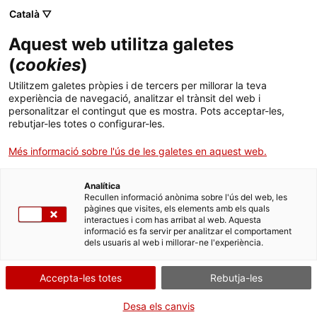
Menú
Cerc
. Obre en una nova finestra.
Català ▽
Aquest web utilitza galetes
Agència de Salut Pública de Catalunya (ASPCAT)
Inici
(
cookies
)
Impacte legislatiu
Sobre l'Agència
Cercador
Utilitzem galetes pròpies i de tercers per millorar la teva
experiència de navegació, analitzar el trànsit del web i
personalitzar el contingut que es mostra. Pots acceptar-les,
Àmbits d'actuació
Les mesures legislatives de promoció de la salut en
rebutjar-les totes o configurar-les.
alimentació i activitat física contribueixen a
Publicacions, formació i recerca
Més informació sobre l'ús de les galetes en aquest web.
garantir entorns més saludables mitjançant
regulacions sobre l’oferta alimentària, la publicitat i
Actualitat
la planificació urbana, entre altres. Els marcs
Analítica
Recullen informació anònima sobre l'ús del web, les
normatius redueixen les desigualtats en salut,
pàgines que visites, els elements amb els quals
Contacte
especialment en infants i col·lectius vulnerables, en
interactues i com has arribat al web. Aquesta
garantir l’accés més fàcil a opcions saludables. A
informació es fa servir per analitzar el comportament
dels usuaris al web i millorar-ne l'experiència.
llarg termini, aquestes polítiques generen un
Idioma:
ca
impacte positiu en la sostenibilitat del sistema
sanitari i en la qualitat de vida de la població.
Accepta-les totes
Rebutja-les
Llei 18/2009 de Salut Pública de Catalunya
Desa els canvis