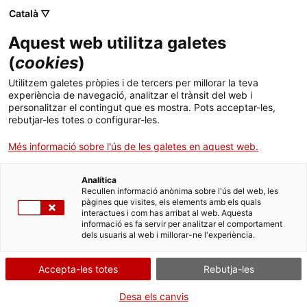
Menú
Cerc
. Obre en una nova finestra.
Català ▽
Aquest web utilitza galetes
Agència de Salut Pública de Catalunya (ASPCAT)
Inici
(
cookies
)
Aliments i establiments alimentaris
Sobre l'Agència
Cercador
Utilitzem galetes pròpies i de tercers per millorar la teva
experiència de navegació, analitzar el trànsit del web i
personalitzar el contingut que es mostra. Pots acceptar-les,
Àmbits d'actuació
rebutjar-les totes o configurar-les.
L’Agència de Salut Pública de Catalunya (ASPCAT), a través dels
seus professionals i serveis, du a terme actuacions de vigilància i
Publicacions, formació i recerca
control sanitari oficial per evitar o minimitzar els riscos per a la
Més informació sobre l'ús de les galetes en aquest web.
salut humana presents als aliments.
Actualitat
Analítica
El control sanitari es realitza principalment a partir d’inspeccions
Recullen informació anònima sobre l'ús del web, les
als establiments alimentaris de Catalunya, les instal·lacions, els
pàgines que visites, els elements amb els quals
Contacte
productes i els serveis, per tal de comprovar el compliment dels
interactues i com has arribat al web. Aquesta
requisits establerts en les normatives sanitàries de la Unió
informació es fa servir per analitzar el comportament
Europea i, en cas dels aliments destinats a l’exportació, l’ASPCAT
dels usuaris al web i millorar-ne l'experiència.
Idioma:
ca
també s’encarrega de verificar els requisits sanitaris específics
establerts a la normativa dels països tercers de destinació.
Aquest control es realitza a totes les indústries i establiments
Accepta-les totes
Rebutja-les
alimentaris dedicats a activitats de fabricació, envasament,
emmagatzematge i altres que s’abasteixen de la producció
Desa els canvis
primària, com ara, els escorxadors, els centres de depuració de