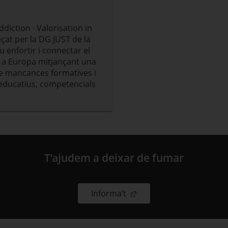
iction · Valorisation in
çat per la DG JUST de la
 enfortir i connectar el
ns a Europa mitjançant una
 de mancances formatives i
 educatius, competencials
T’ajudem a deixar de fumar
. Obre en una nova finestr
Informa’t