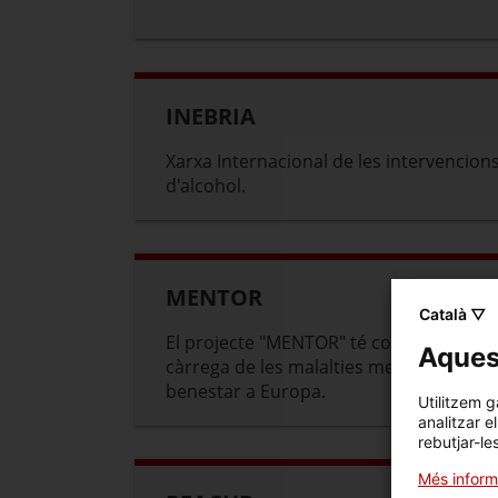
INEBRIA
Xarxa Internacional de les intervencio
d'alcohol.
MENTOR
Català ▽
El projecte "MENTOR" té com a objectiu 
Aquest
càrrega de les malalties mentals i promo
benestar a Europa.
Utilitzem g
analitzar e
rebutjar-le
Més inform