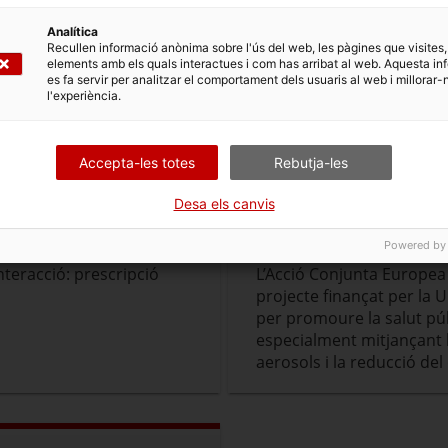
RARHA
Analítica
Action on Cancer Health
Reducció danys relaciona
Recullen informació anònima sobre l'ús del web, les pàgines que visites,
 per prevenir el càncer
elements amb els quals interactues i com has arribat al web. Aquesta in
es fa servir per analitzar el comportament dels usuaris al web i millorar-
de vida, com el
l'experiència.
l’alimentació poc
cció.
Accepta-les totes
Rebutja-les
Desa els canvis
SAFE
Powered by
nteracció: prescripció
L’Acció Conjunta Europea
projecte finançat per la
per promoure la salut públ
especialment mitjançant la
aerosols i la reducció de