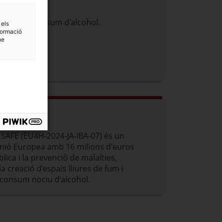
t amb el consum d'alcohol.
 els
formació
ne
 SAFE (EU4H-2024-JA-IBA-07) és un
 Unió Europea amb 16 milions d'euros
ica i la prevenció de malalties,
 creació d’espais lliures de fum i
l consum nociu d'alcohol.