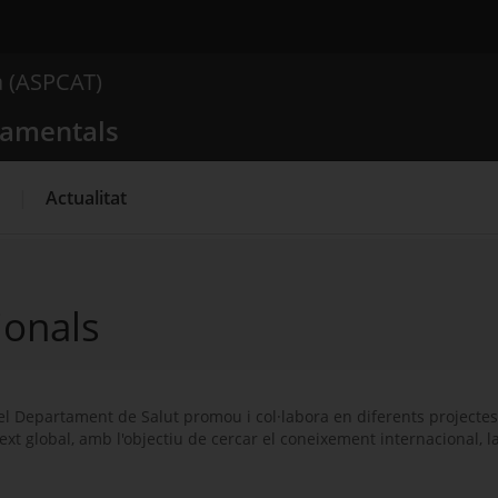
 comportamentals
a (ASPCAT)
Què busques?
tamentals
Actualitat
ionals
Departament de Salut promou i col·labora en diferents projectes i
text global, amb l'objectiu de cercar el coneixement internacional, la