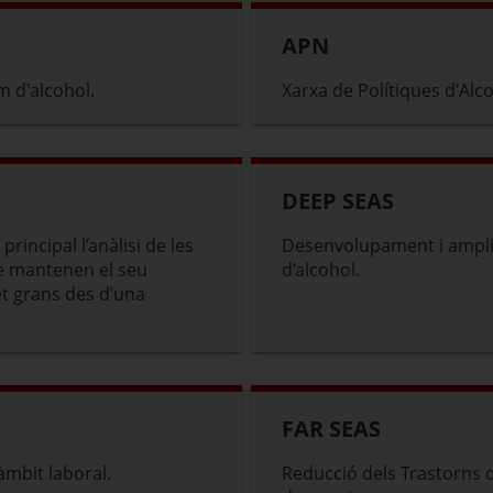
APN
m d'alcohol.
Xarxa de Polítiques d'Alc
DEEP SEAS
rincipal l’anàlisi de les
Desenvolupament i ampliac
ue mantenen el seu
d’alcohol.
t grans des d’una
FAR SEAS
’àmbit laboral.
Reducció dels Trastorns de