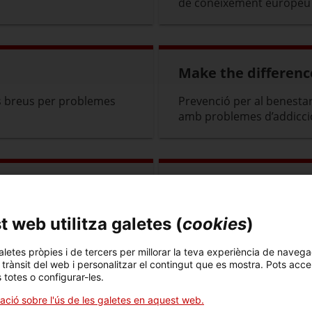
de coneixement europeu 
Make the differenc
ns breus per problemes
Prevenció per al benestar
amb problemes d’addicci
NEW NET
principal reduir la
Xarxa europea d’organitza
 web utilitza galetes (
cookies
)
ure la salut mental i el
agències que actuen en el
l’oci nocturn.
aletes pròpies i de tercers per millorar la teva experiència de navega
l trànsit del web i personalitzar el contingut que es mostra. Pots acce
s totes o configurar-les.
ació sobre l'ús de les galetes en aquest web.