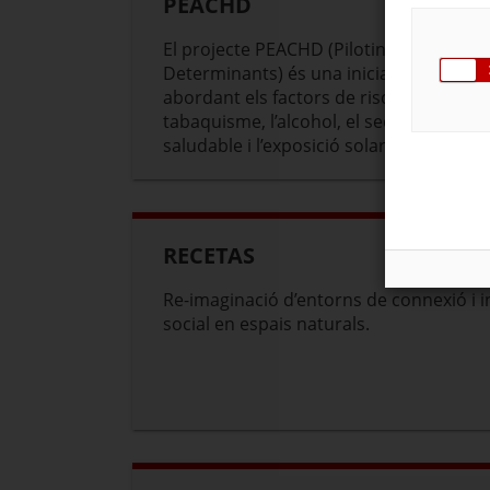
PEACHD
El projecte PEACHD (Piloting European 
Determinants) és una iniciativa europea
abordant els factors de risc dels estils 
tabaquisme, l’alcohol, el sedentarisme, 
saludable i l’exposició solar sense prote
RECETAS
Re-imaginació d’entorns de connexió i i
social en espais naturals.