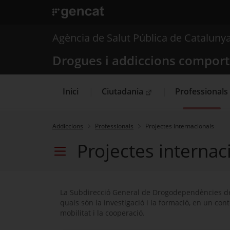
. Obre en una nova finestra.
. Obre en una nova finestra.
|
Drogues i addiccions
Agència de Salut Pública de Cataluny
Drogues i addiccions compor
Inici
Ciutadania
Professionals
. Obre en una nova finestra.
Addiccions
Professionals
Projectes internacionals
Projectes internac
Menú secundari
La Subdirecció General de Drogodependències del 
quals són la investigació i la formació, en un con
mobilitat i la cooperació.