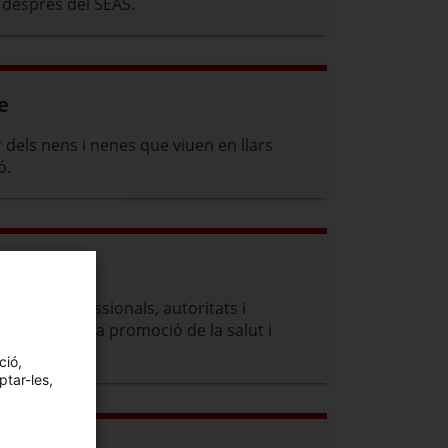
després del SEAS.
e
 dels nens i nenes que viuen en llars
ó.
cions, professionals, autoritats i
s camps de la promoció de la salut i
ció,
ptar-les,