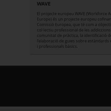
WAVE
El projecte europeu WAVE (Workforce Add
Europe) és un projecte europeu cofinan
Comissió Europea, que té com a objectiu
col·lectiu professional de les addiccio
comunitat de pràctica, la identificació
l’elaboració de guies sobre estàndards
i professionals bàsics.