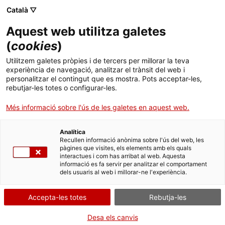
Menú
Cerc
. Obre en una nova finestra.
Català ▽
Aquest web utilitza galetes
Agència de Salut Pública de Catalunya (ASPCAT)
Inici
(
cookies
)
Notes informatives
Sobre l'Agència
Cercador
Utilitzem galetes pròpies i de tercers per millorar la teva
experiència de navegació, analitzar el trànsit del web i
personalitzar el contingut que es mostra. Pots acceptar-les,
Àmbits d'actuació
Informació tècnica i rellevant sobre canvis normatius,
rebutjar-les totes o configurar-les.
recomanacions i aclariments relacionats amb la gestió intracentre
Publicacions, formació i recerca
de residus sanitaris.
Més informació sobre l'ús de les galetes en aquest web.
Actualitat
Classificació de les agulles retràctils i llancetes
Analítica
(Obre en una nova finestra)
Recullen informació anònima sobre l'ús del web, les
de glicèmia
pàgines que visites, els elements amb els quals
Contacte
interactues i com has arribat al web. Aquesta
Les agulles retràctils com a llancetes de glicèmia o qualsevol
informació es fa servir per analitzar el comportament
material que tingui un mecanisme similar mitjançant el qual la
dels usuaris al web i millorar-ne l'experiència.
part punxant i/o tallant quedi amagada s'han de descartar al
Idioma:
ca
recipient del grup III acreditat per a material punxant i/o
tallant.
Accepta-les totes
Rebutja-les
08/07/2024
Desa els canvis