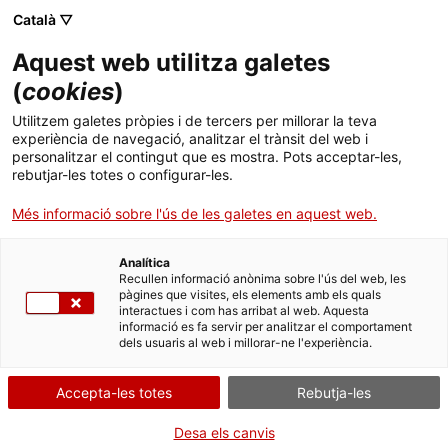
Menú
Cerc
. Obre en una nova finestra.
Català ▽
Aquest web utilitza galetes
Agència de Salut Pública de Catalunya (ASPCAT)
Inici
(
cookies
)
La perspectiva antiracista en la intervenció
Sobre l'Agència
Cercador
Utilitzem galetes pròpies i de tercers per millorar la teva
amb la població jove en la salut sexual i
experiència de navegació, analitzar el trànsit del web i
personalitzar el contingut que es mostra. Pots acceptar-les,
Àmbits d'actuació
reproductiva
rebutjar-les totes o configurar-les.
Publicacions, formació i recerca
Més informació sobre l'ús de les galetes en aquest web.
Divendres, 15 de març de 2024, de les 9:30 a les 11
h.
Actualitat
Analítica
Sessió en línia a través de la plataforma Teams.
Recullen informació anònima sobre l'ús del web, les
Formació específica pròpia del departament.
pàgines que visites, els elements amb els quals
Contacte
interactues i com has arribat al web. Aquesta
Divulgació, reflexió i debat
informació es fa servir per analitzar el comportament
dels usuaris al web i millorar-ne l'experiència.
Idioma:
ca
Accepta-les totes
Rebutja-les
Desa els canvis