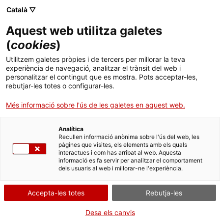
Menú
Cerc
. Obre en una nova finestra.
Català ▽
Aquest web utilitza galetes
Agència de Salut Pública de Catalunya (ASPCAT)
Inici
(
cookies
)
Plans estratègics
Sobre l'Agència
Cercador
Utilitzem galetes pròpies i de tercers per millorar la teva
experiència de navegació, analitzar el trànsit del web i
personalitzar el contingut que es mostra. Pots acceptar-les,
Àmbits d'actuació
Documents dels plans estratègics
rebutjar-les totes o configurar-les.
de Salut Pública
Publicacions, formació i recerca
Més informació sobre l'ús de les galetes en aquest web.
Actualitat
Analítica
Pla Interdepartamental i Intersectorial de Salut
Recullen informació anònima sobre l'ús del web, les
(Obre en una nova finestra)
Pública 2017-2020 (PINSAP)
pàgines que visites, els elements amb els quals
Contacte
interactues i com has arribat al web. Aquesta
Scientia
informació es fa servir per analitzar el comportament
dels usuaris al web i millorar-ne l'experiència.
Idioma:
ca
Pla de seguretat alimentària de Catalunya 2022-
(Obre en una nova finestra)
2026
Accepta-les totes
Rebutja-les
Scientia
(Obre e
Pla d’acció enfront del VIH i altres ITS 2021-2030
Desa els canvis