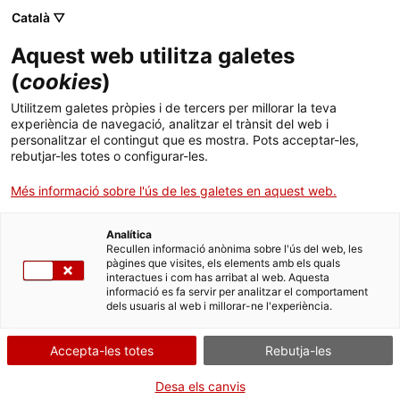
Menú
Cerc
. Obre en una nova finestra.
Català ▽
Aquest web utilitza galetes
Agència de Salut Pública de Catalunya (ASPCAT)
Inici
(
cookies
)
Informació sobre l'amiant
Sobre l'Agència
Cercador
Utilitzem galetes pròpies i de tercers per millorar la teva
experiència de navegació, analitzar el trànsit del web i
personalitzar el contingut que es mostra. Pots acceptar-les,
Àmbits d'actuació
Es coneix amb el terme d’amiant (o asbest) a una família de
rebutjar-les totes o configurar-les.
minerals metamòrfics i fibrosos constituïda principalment per
Publicacions, formació i recerca
silicats complexos de ferro, alumini i magnesi.
Més informació sobre l'ús de les galetes en aquest web.
Aquest producte mineral ha estat àmpliament utilitzat en la
indústria, en la construcció i en molts productes de consum per
Actualitat
les seves propietats aïllants, de durabilitat i resistència als
Analítica
Recullen informació anònima sobre l'ús del web, les
productes químics i a la calor; i al seu baix cost.
pàgines que visites, els elements amb els quals
Contacte
interactues i com has arribat al web. Aquesta
informació es fa servir per analitzar el comportament
dels usuaris al web i millorar-ne l'experiència.
Idioma:
ca
Exposició i efectes sobre la salut
Accepta-les totes
Rebutja-les
Desa els canvis
Regulació