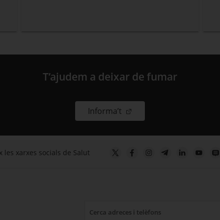
T’ajudem a deixar de fumar
. Obre en una nova finestr
Informa’t
 les xarxes socials de Salut