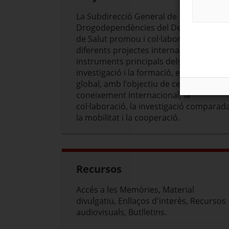
La Subdirecció General de
Drogodependències del Departament
de Salut promou i col·labora en
diferents projectes internacionals, els
instruments principals dels quals són l
investigació i la formació, en un context
global, amb l'objectiu de cercar el
coneixement internacional, la
col·laboració, la investigació comparada
la mobilitat i la cooperació.
Recursos
Accés a les Memòries, Material
divulgatiu, Enllaços d'interès, Recursos
audiovisuals, Butlletins.