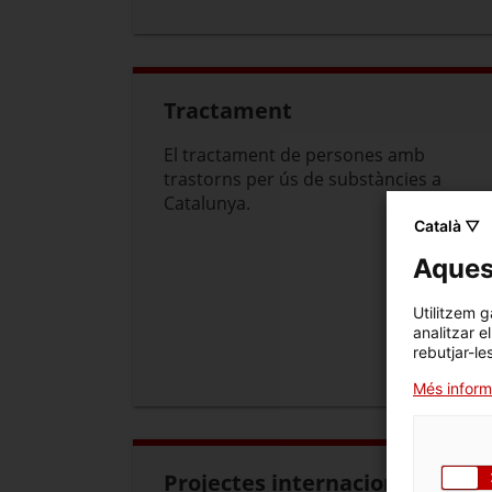
Tractament
El tractament de persones amb
trastorns per ús de substàncies a
Catalunya.
Català ▽
Aquest
Utilitzem g
analitzar e
rebutjar-le
Més inform
Projectes internacionals