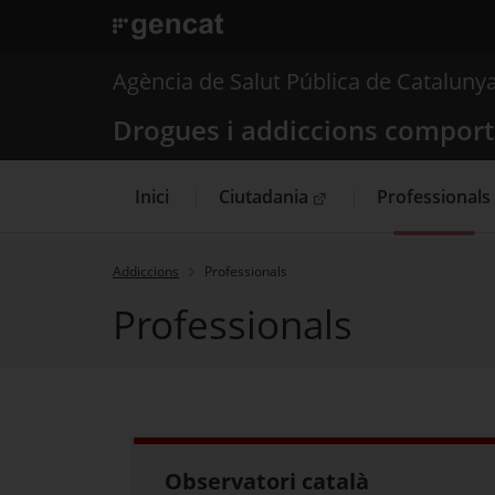
. Obre en una nova finestra.
. Obre en una nova finestra.
|
Drogues i addiccions
Agència de Salut Pública de Cataluny
Drogues i addiccions compor
Inici
Ciutadania
Professionals
. Obre en una nova finestra.
Addiccions
Professionals
Professionals
Observatori català