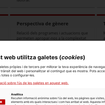
laboral.
Perspectiva de gènere
Relació dels programes i actuacions que
permeten apropar-nos a la complexitat
del gènere des d'una perspectiva
transversal.
 web utilitza galetes (
cookies
)
aletes pròpies i de tercers per millorar la teva experiència de navega
l trànsit del web i personalitzar el contingut que es mostra. Pots acce
s totes o configurar-les.
ació sobre l'ús de les galetes en aquest web.
Analítica
Recullen informació anònima sobre l'ús del web, les pàgines que visites,
Tràmits
elements amb els quals interactues i com has arribat al web. Aquesta in