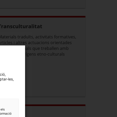
Transculturalitat
Materials traduïts, activitats formatives,
articles i altres actuacions orientades
als professionals que treballen amb
persones d'orígens etno-culturals
diversos.
ció,
ptar-les,
 els
Legislació
formació