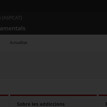
 comportamentals
a (ASPCAT)
Què busques?
tamentals
Actualitat
Sobre les addiccions