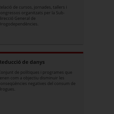
Relació de cursos, jornades, tallers i
congressos organitzats per la Sub-
direcció General de
Drogodependències.
Reducció de danys
Conjunt de polítiques i programes que
tenen com a objectiu disminuir les
conseqüències negatives del consum de
drogues.