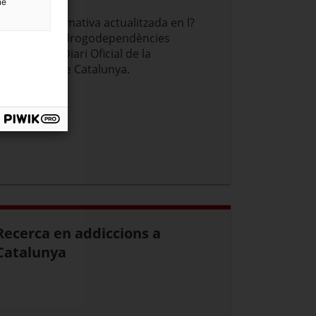
ne
Recull de normativa actualitzada en l?
àmbit de les drogodependències
ublicada al Diari Oficial de la
Generalitat de Catalunya.
Recerca en addiccions a
Catalunya