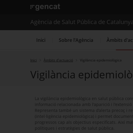
. Obre en una nova finestra.
. Obre en una nova finestra.
|
Agència de Salut Públ
Agència de Salut Pública de Cataluny
Inici
Sobre l'Agència
Àmbits d'ac
Inici
Àmbits d'actuació
Vigilància epidemiològica
Vigilància epidemiolò
La vigilància epidemiològica en salut pública consi
informació relacionada amb l'aparició i l'extensió 
Representa també un sistema d’alerta precoç i r
(intel·ligència epidemiològica) i permet document
progressos cap als objectius especificats. Així mat
polítiques i estratègies de salut pública.