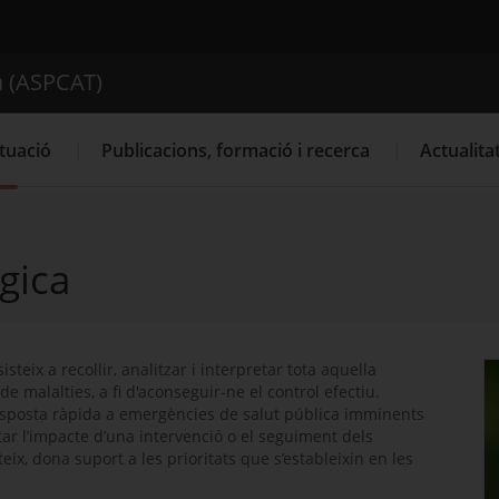
ica de Catalunya (ASPCAT)
a (ASPCAT)
Cercador
tuació
Publicacions, formació i recerca
Actualita
gica
steix a recollir, analitzar i interpretar tota aquella
de malalties, a fi d'aconseguir-ne el control efectiu.
esposta ràpida a emergències de salut pública imminents
ar l’impacte d’una intervenció o el seguiment dels
eix, dona suport a les prioritats que s’estableixin en les