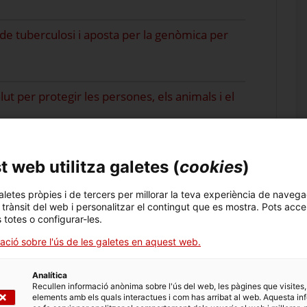
de tuberculosi i aposta per la genòmica per
ut per protegir les persones, els animals i el
 de Malalties Emergents
 web utilitza galetes (
cookies
)
es comparteixen experiències sobre zoonosis, amenaces
lut pública.
aletes pròpies i de tercers per millorar la teva experiència de navega
l trànsit del web i personalitzar el contingut que es mostra. Pots acce
s totes o configurar-les.
Més notícies de vigilància
ació sobre l'ús de les galetes en aquest web.
Analítica
Recullen informació anònima sobre l'ús del web, les pàgines que visites,
elements amb els quals interactues i com has arribat al web. Aquesta in