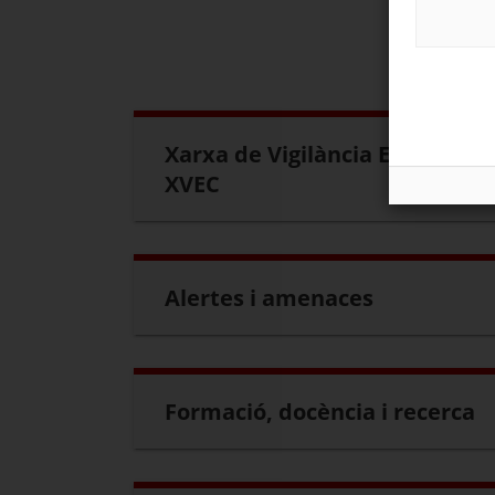
Xarxa de Vigilància Epidemiol
XVEC
Alertes i amenaces
Formació, docència i recerca