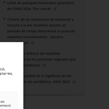
Llista de patògens bacterians prioritaris
(Obre en una nova finestra)
de l'OMS 2024. The Lancet
Criteris de no assistència de l’alumnat a
l’escola o la llar d’infants durant un
període de temps determinat a causa de
malalties transmissibles . Darrera
(Obre en una nova finestra)
actualització
Actuacions enfront de malalties
infeccioses en les persones migrants que
(Obre en una nova finestra)
arriben a Catalunya
ció,
ptar-les,
Informe mundial de la vigilància de les
resistències als antibiòtics. OMS 2025
 els
formació