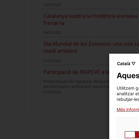
10/07/2026
Catalunya supera la incidència europea 
frenar-la
09/07/2026
Dia Mundial de les Zoonosis: una sola sal
medi ambient
07/07/2026
Català ▽
Participació de l’ASPCAT a les Jornades
Aquest
Professionals de Vigilància i Resposta a Emergènci
pandèmiques i preparació davant emergències de sa
Utilitzem g
01/07/2026
analitzar e
rebutjar-le
Més inform
Alertes i amenaces actives