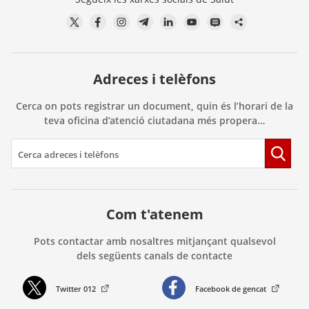
Adreces i telèfons
Cerca on pots registrar un document, quin és l’horari de la
teva oficina d’atenció ciutadana més propera…
Com t'atenem
Pots contactar amb nosaltres mitjançant qualsevol
dels següents canals de contacte
Twitter 012
Facebook de gencat
. Obre en una nova finestra.