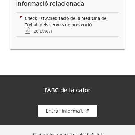
Informació relacionada
Check list.Acreditació de la Medicina del
(Tipus de fitxer pdf)
Treball dels serveis de prevenció
(Pes del fitxer)
[20 Bytes]
l’ABC de la calor
. Obre en una nova fin
Entra i informa't
Segueix les xarxes socials de Salut