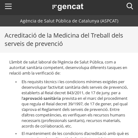
Menú
Cerc
. Obre en una nova finestra.
Agència de Salut Pública de Catalunya (ASPCAT)
Inici
Acreditació de la Medicina del Treball dels
Sobre l'Agència
Cercador
serveis de prevenció
Àmbits d'actuació
L’àmbit de salut laboral de l’Agència de Salut Pública, com a
Publicacions, formació i recerca
autoritat sanitària competent, desenvolupa diferents tasques en
relació amb la verificació de:
Actualitat
Els requisits tècnics i les condicions mínimes exigides per
desenvolupar l’activitat sanitària dels serveis de prevenció,
Contacte
establerts al Reial decret 843/2011, de 17 de juny, per a
l’
aprovació sanitària
prevista en el marc del procediment
que regula el Reial decret 39/1997, de 17 de gener, pel qual
Idioma:
ca
s’aprova el Reglament dels serveis de prevenció. Entre
d’altres competències, es verifiquen els recursos humans
necessaris (professionals sanitaris), recursos materials,
acords de col·laboració, etc.
El manteniment de les condicions d’acreditació amb què es