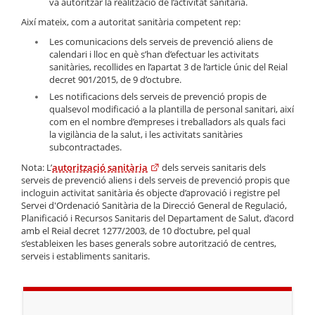
va autoritzar la realització de l’activitat sanitària.
Així mateix, com a autoritat sanitària competent rep:
Les comunicacions dels serveis de prevenció aliens de
calendari i lloc en què s’han d’efectuar les activitats
sanitàries, recollides en l’apartat 3 de l’article únic del Reial
decret 901/2015, de 9 d’octubre.
Les notificacions dels serveis de prevenció propis de
qualsevol modificació a la plantilla de personal sanitari, així
com en el nombre d’empreses i treballadors als quals faci
la vigilància de la salut, i les activitats sanitàries
subcontractades.
Nota: L’
autorització sanitària
dels serveis sanitaris dels
serveis de prevenció aliens i dels serveis de prevenció propis que
incloguin activitat sanitària és objecte d’aprovació i registre pel
Servei d'Ordenació Sanitària de la Direcció General de Regulació,
Planificació i Recursos Sanitaris del Departament de Salut, d’acord
amb el Reial decret 1277/2003, de 10 d’octubre, pel qual
s’estableixen les bases generals sobre autorització de centres,
serveis i establiments sanitaris.