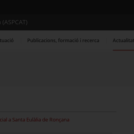
ica de Catalunya (ASPCAT)
a (ASPCAT)
Cercador
tuació
Publicacions, formació i recerca
Actualita
ial a Santa Eulàlia de Ronçana