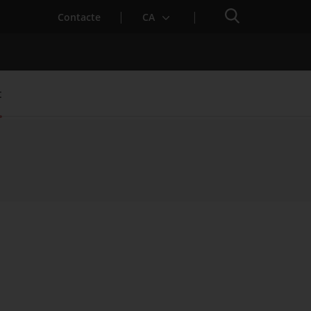
Cercador
Contacte
CA
t