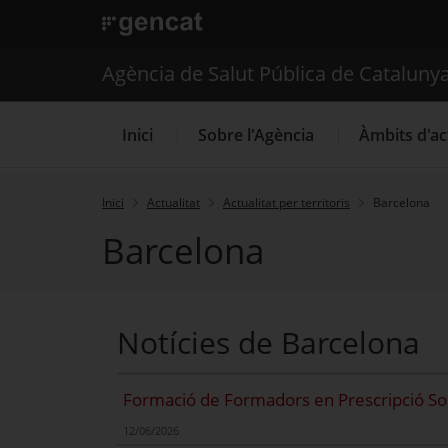
. Obre en una nova finestra.
. Obre en una nova finestra.
|
Agència de Salut Públ
Agència de Salut Pública de Cataluny
Inici
Sobre l'Agència
Àmbits d'ac
Inici
Actualitat
Actualitat per territoris
Barcelona
Barcelona
Notícies de Barcelona
Formació de Formadors en Prescripció Soc
12/06/2026