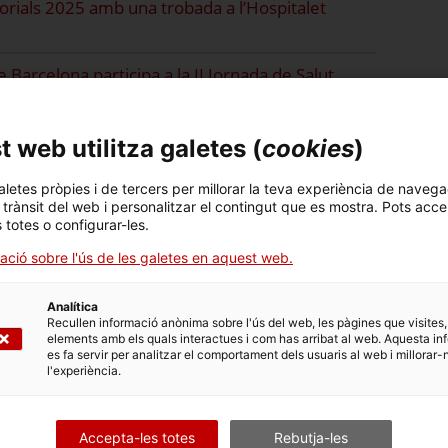
torials 2025 amb una trobada a l’Hospitalet
 Barcelona participa a la II Jornada de Salut
 web utilitza galetes (
cookies
)
 Vall de Tenes del Vallès Oriental
aletes pròpies i de tercers per millorar la teva experiència de navega
l trànsit del web i personalitzar el contingut que es mostra. Pots acce
s totes o configurar-les.
n la investigació de la legionel·la al Vallès
ació sobre l'ús de les galetes en aquest web.
Analítica
a legionel·losi: l'experiència del Vallès
Recullen informació anònima sobre l'ús del web, les pàgines que visites,
elements amb els quals interactues i com has arribat al web. Aquesta in
es fa servir per analitzar el comportament dels usuaris al web i millorar-
l'experiència.
 Secretaria de Salut Pública presenta la
Accepta-les totes
Rebutja-les