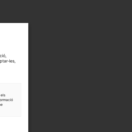
ció,
ptar-les,
 els
formació
ne