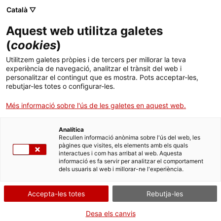
Menú
Cerc
. Obre en una nova finestra.
Català ▽
Aquest web utilitza galetes
Agència de Salut Pública de Catalunya (ASPCAT)
Inici
(
cookies
)
El Vallès celebra la XIII Jornada de
Sobre l'Agència
Cercador
Utilitzem galetes pròpies i de tercers per millorar la teva
Tuberculosi
experiència de navegació, analitzar el trànsit del web i
personalitzar el contingut que es mostra. Pots acceptar-les,
Àmbits d'actuació
rebutjar-les totes o configurar-les.
Publicacions, formació i recerca
Més informació sobre l'ús de les galetes en aquest web.
Actualitat
Analítica
Recullen informació anònima sobre l'ús del web, les
pàgines que visites, els elements amb els quals
Contacte
interactues i com has arribat al web. Aquesta
informació es fa servir per analitzar el comportament
dels usuaris al web i millorar-ne l'experiència.
Idioma:
ca
Accepta-les totes
Rebutja-les
Desa els canvis