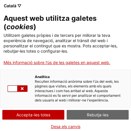
Menú
Cerc
. Obre en una nova finestra.
Català ▽
Aquest web utilitza galetes
Agència de Salut Pública de Catalunya (ASPCAT)
Inici
(
cookies
)
Guia per a la detecció i l'abordatge del risc de
Sobre l'Agència
Cercador
Utilitzem galetes pròpies i de tercers per millorar la teva
suïcidi a l'àmbit laboral
experiència de navegació, analitzar el trànsit del web i
personalitzar el contingut que es mostra. Pots acceptar-les,
Àmbits d'actuació
rebutjar-les totes o configurar-les.
Divendres, 26 de setembre de 2025, de les 9:30 a
Publicacions, formació i recerca
Més informació sobre l'ús de les galetes en aquest web.
les 11 h.
Sessió en línia a través de la plataforma Teams.
Actualitat
Analítica
Recullen informació anònima sobre l'ús del web, les
pàgines que visites, els elements amb els quals
Contacte
interactues i com has arribat al web. Aquesta
informació es fa servir per analitzar el comportament
dels usuaris al web i millorar-ne l'experiència.
Idioma:
ca
Accepta-les totes
Rebutja-les
Desa els canvis