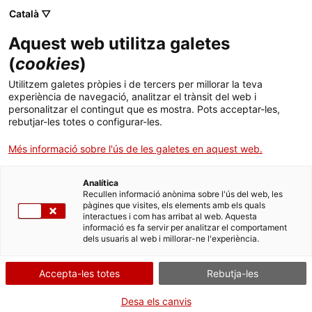
Menú
Cerc
. Obre en una nova finestra.
Català ▽
Aquest web utilitza galetes
Agència de Salut Pública de Catalunya (ASPCAT)
Inici
(
cookies
)
La prevenció del suïcidi en l’àmbit laboral:
Sobre l'Agència
Cercador
Utilitzem galetes pròpies i de tercers per millorar la teva
una responsabilitat compartida
experiència de navegació, analitzar el trànsit del web i
personalitzar el contingut que es mostra. Pots acceptar-les,
Àmbits d'actuació
rebutjar-les totes o configurar-les.
Publicacions, formació i recerca
Més informació sobre l'ús de les galetes en aquest web.
El suïcidi és un greu problema de salut pública que té un impacte
profund en l’àmbit familiar, social i laboral, i que comporta una
Actualitat
pèrdua evitable de vides. La conducta suïcida és un fenomen
Analítica
multifactorial, resultat de la interacció entre factors biològics,
Recullen informació anònima sobre l'ús del web, les
psicològics, socials, ambientals i laborals, especialment vinculats a
pàgines que visites, els elements amb els quals
Contacte
interactues i com has arribat al web. Aquesta
les condicions de treball i als factors de risc psicosocial.
informació es fa servir per analitzar el comportament
dels usuaris al web i millorar-ne l'experiència.
Idioma:
ca
Atès que la majoria de suïcidis afecten persones en edat laboral,
l’entorn de treball esdevé un espai clau per a la detecció precoç
Accepta-les totes
Rebutja-les
de conductes suïcides, tant si s’originen per causes laborals com
extralaborals, i per a l’adopció de mesures preventives efectives.
Desa els canvis
En aquest sentit, el Pla de Prevenció del Suïcidi de Catalunya