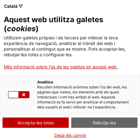
Menú
Cerc
. Obre en una nova finestra.
Català ▽
Aquest web utilitza galetes
Agència de Salut Pública de Catalunya (ASPCAT)
Inici
(
cookies
)
La vigilància epidemiològica reforçada del
Sobre l'Agència
Cercador
Utilitzem galetes pròpies i de tercers per millorar la teva
VIH i les ITS
experiència de navegació, analitzar el trànsit del web i
personalitzar el contingut que es mostra. Pots acceptar-les,
Àmbits d'actuació
rebutjar-les totes o configurar-les.
Dijous 26 d'octubre de 13 a 14:30 h. Sessió híbrida
Publicacions, formació i recerca
Més informació sobre l'ús de les galetes en aquest web.
presencial i per Zoom. Sala d’actes Edifici Salvany
Actualitat
Analítica
Recullen informació anònima sobre l'ús del web, les
pàgines que visites, els elements amb els quals
Contacte
interactues i com has arribat al web. Aquesta
informació es fa servir per analitzar el comportament
dels usuaris al web i millorar-ne l'experiència.
Idioma:
ca
Accepta-les totes
Rebutja-les
Desa els canvis