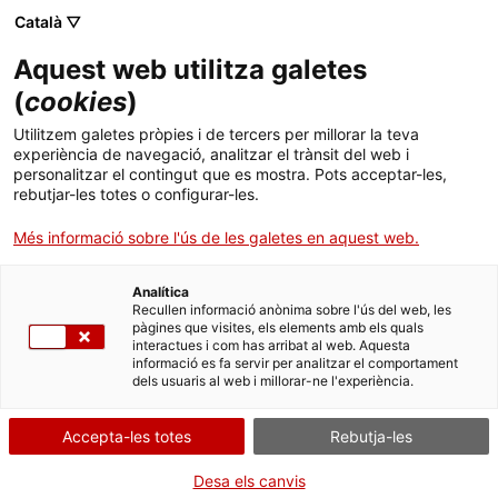
Menú
Cerc
. Obre en una nova finestra.
Català ▽
Aquest web utilitza galetes
Agència de Salut Pública de Catalunya (ASPCAT)
Inici
(
cookies
)
Formació
Sobre l'Agència
Cercador
Utilitzem galetes pròpies i de tercers per millorar la teva
experiència de navegació, analitzar el trànsit del web i
personalitzar el contingut que es mostra. Pots acceptar-les,
Àmbits d'actuació
Formació en salut pública per a
rebutjar-les totes o configurar-les.
professionals
Publicacions, formació i recerca
Més informació sobre l'ús de les galetes en aquest web.
Actualitat
La formació en salut pública es constitueix com un sistema que
Analítica
Recullen informació anònima sobre l'ús del web, les
orienta, facilita i coordina el conjunt d’actuacions de formació en
pàgines que visites, els elements amb els quals
salut pública i que propicia la cooperació entre els organismes
Contacte
interactues i com has arribat al web. Aquesta
competents en matèria de formació i les administracions
informació es fa servir per analitzar el comportament
públiques, les universitats catalanes i els centres, els serveis i els
dels usuaris al web i millorar-ne l'experiència.
Idioma:
ca
establiments que acompleixen tasques de formació en salut
pública, així com les corporacions professionals.
Accepta-les totes
Rebutja-les
En el marc d'aquest sistema, l'ASPCAT impulsa i ofereix un ampli i
divers ventall d'activitats de formació i capacitació de
Desa els canvis
professionals en actiu, presencials i en línia, amb diferents eines,