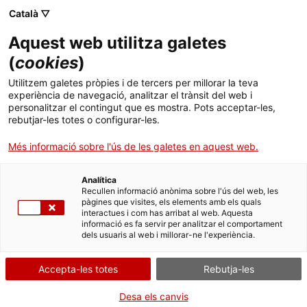
Menú
Cerc
. Obre en una nova finestra.
Català ▽
Aquest web utilitza galetes
Agència de Salut Pública de Catalunya (ASPCAT)
Inici
(
cookies
)
La Regió Sanitària Lleida es bolca en la
Sobre l'Agència
Cercador
Utilitzem galetes pròpies i de tercers per millorar la teva
Marató de 3Cat
experiència de navegació, analitzar el trànsit del web i
personalitzar el contingut que es mostra. Pots acceptar-les,
Àmbits d'actuació
rebutjar-les totes o configurar-les.
Publicacions, formació i recerca
Més informació sobre l'ús de les galetes en aquest web.
Actualitat
Analítica
Recullen informació anònima sobre l'ús del web, les
pàgines que visites, els elements amb els quals
Contacte
interactues i com has arribat al web. Aquesta
informació es fa servir per analitzar el comportament
dels usuaris al web i millorar-ne l'experiència.
Idioma:
ca
Accepta-les totes
Rebutja-les
Desa els canvis