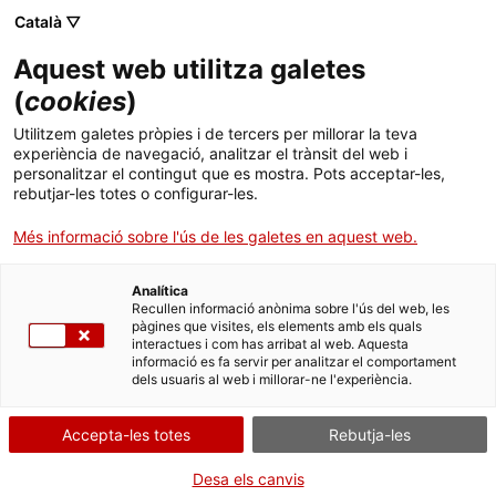
Menú
Cerc
. Obre en una nova finestra.
Català ▽
Aquest web utilitza galetes
Agència de Salut Pública de Catalunya (ASPCAT)
Inici
(
cookies
)
Sessió Margarita Coll: Els programes de
Sobre l'Agència
Cercador
Utilitzem galetes pròpies i de tercers per millorar la teva
cribratge neonatal a Catalunya
experiència de navegació, analitzar el trànsit del web i
personalitzar el contingut que es mostra. Pots acceptar-les,
Àmbits d'actuació
rebutjar-les totes o configurar-les.
El passat divendres es va celebrar una nova edició
Publicacions, formació i recerca
Més informació sobre l'ús de les galetes en aquest web.
de la Sessió Margarita Coll, dedicada als programes
de cribratge neonatal a Catalunya, una estratègia
Actualitat
Analítica
clau de prevenció secundària en l’àmbit de la salut
Recullen informació anònima sobre l'ús del web, les
pública. La sessió va reunir professionals de
pàgines que visites, els elements amb els quals
Contacte
l’Agència de Salut Pública de Catalunya i de
interactues i com has arribat al web. Aquesta
informació es fa servir per analitzar el comportament
diversos centres hospitalaris per analitzar l’estat
dels usuaris al web i millorar-ne l'experiència.
Idioma:
ca
actual i els resultats dels dos programes de
cribratge neonatal vigents al nostre territori.
Accepta-les totes
Rebutja-les
Prevenció, diagnòstic i seguiment precoç
Desa els canvis