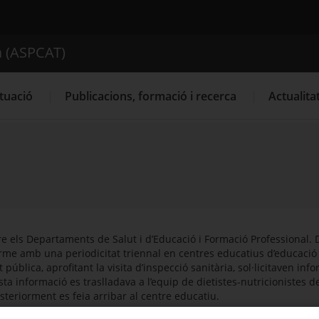
ica de Catalunya (ASPCAT)
a (ASPCAT)
Cercador
tuació
Publicacions, formació i recerca
Actualita
e els Departaments de Salut i d’Educació i Formació Professional. De
me amb una periodicitat triennal en centres educatius d’educació i
t pública, aprofitant la visita d’inspecció sanitària, sol·licitaven i
a informació es traslladava a l’equip de dietistes-nutricionistes d
eriorment es feia arribar al centre educatiu.
gestores dels menjadors i els equips de salut pública disposen d’una