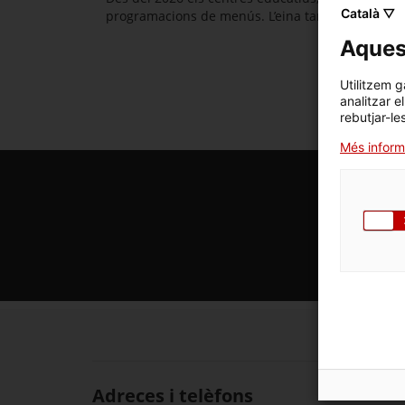
Català ▽
programacions de menús. L’eina també inclou un e
Aquest
Utilitzem g
analitzar e
rebutjar-le
Més inform
Segueix
Adreces i telèfons