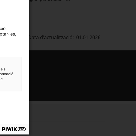
ció,
ptar-les,
Data d'actualització: 01.01.2026
 els
formació
ne
estra.