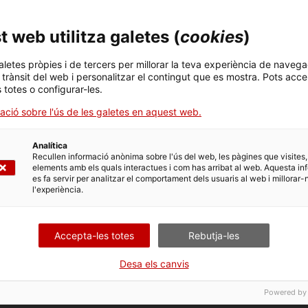
spai de consulta obert per a la ciutadania.
 web utilitza galetes (
cookies
)
aletes pròpies i de tercers per millorar la teva experiència de navega
l trànsit del web i personalitzar el contingut que es mostra. Pots acce
s totes o configurar-les.
ació sobre l'ús de les galetes en aquest web.
l’ABC de la calor
Analítica
Recullen informació anònima sobre l'ús del web, les pàgines que visites,
elements amb els quals interactues i com has arribat al web. Aquesta in
es fa servir per analitzar el comportament dels usuaris al web i millorar-
l'experiència.
. Obre en una nova fin
Entra i informa't
Accepta-les totes
Rebutja-les
 les xarxes socials de Salut
Desa els canvis
Powered by