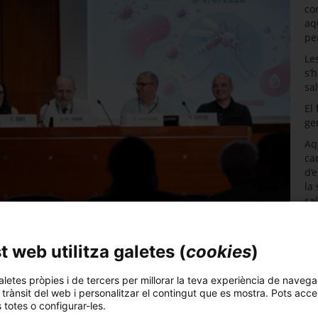
co
aq
pe
Le
s’
sa
El
ge
Aq
ca
d’
la
sa
ec
Pe
 web utilitza galetes (
cookies
)
vi
Pr
aletes pròpies i de tercers per millorar la teva experiència de navega
Vi
l trànsit del web i personalitzar el contingut que es mostra. Pots acce
Sa
s totes o configurar-les.
nt a difondre coneixements de les funcions que desenvolupen dins a