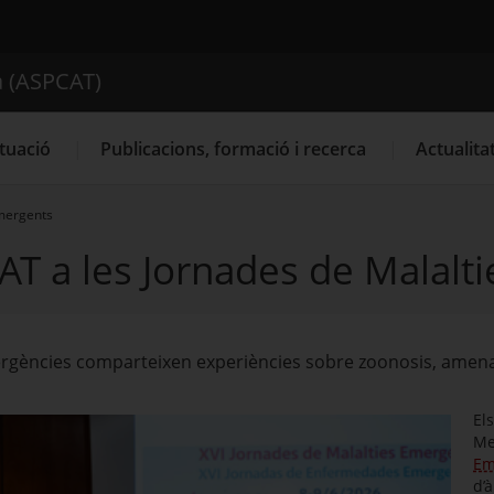
ica de Catalunya (ASPCAT)
a (ASPCAT)
Cercador
tuació
Publicacions, formació i recerca
Actualita
Emergents
CAT a les Jornades de Malal
Emergències comparteixen experiències sobre zoonosis, ame
Els
Me
Em
d’