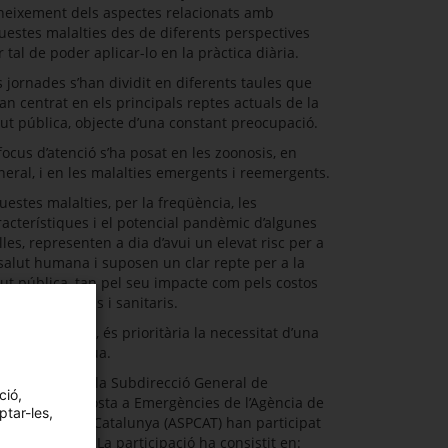
neixement dels aspectes relacionats amb
uestes malalties des de diferents perspectives
r tal de poder aplicar-lo en la pràctica diària.
s jornades s’han dividit en diferents taules que
han centrat en els principals reptes actuals de la
lut pública, objecte d’una constant preocupació.
 focus d’atenció s’ha posat en les zoonosis, en
neral, i en les malalties emergents i reemergents.
uestes malalties, per la freqüència, les
racterístiques i el potencial pandèmic d’algunes
elles, representen a dia d’avui un elevat risc per a
 salut humana i suposen un clar repte per a la
lut pública, tan pel seu impacte com pels costos
onòmics, socials i sanitaris.
r aquest motiu, és prioritària la necessitat d’una
gilància contínua.
ofessionals de la Subdirecció General de
ció,
gilància i Resposta a Emergències de l’Agència de
ptar-les,
lut Pública de Catalunya (ASPCAT) han participat
quest àmbit. La participació ha consistit en: