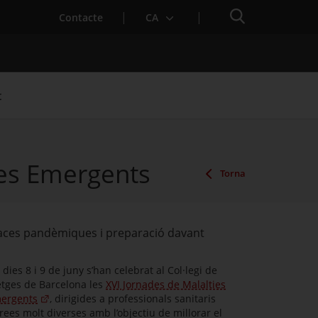
Cercador
Contacte
CA
t
ties Emergents
Torna
naces pandèmiques i preparació davant
 dies 8 i 9 de juny s’han celebrat al Col·legi de
tges de Barcelona les
XVI Jornades de Malalties
ergents
, dirigides a professionals sanitaris
àrees molt diverses amb l’objectiu de millorar el