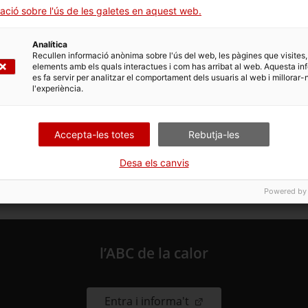
ació sobre l'ús de les galetes en aquest web.
es prevenibles”
un nou repte per a la Salut Pública” en la taula d’ Amenaces pan
Analítica
 epidemiologia i tendències” en la taula d’Infeccions Emergents i 
Recullen informació anònima sobre l'ús del web, les pàgines que visites,
elements amb els quals interactues i com has arribat al web. Aquesta in
star preparats davant possibles emergències sanitàries i amenaces 
es fa servir per analitzar el comportament dels usuaris al web i millorar-
’un enfocament d’“Una sola salut” (
One Health
) que permeti trebal
l'experiència.
Accepta-les totes
Rebutja-les
Desa els canvis
Powered by
l’ABC de la calor
. Obre en una nova fin
Entra i informa't