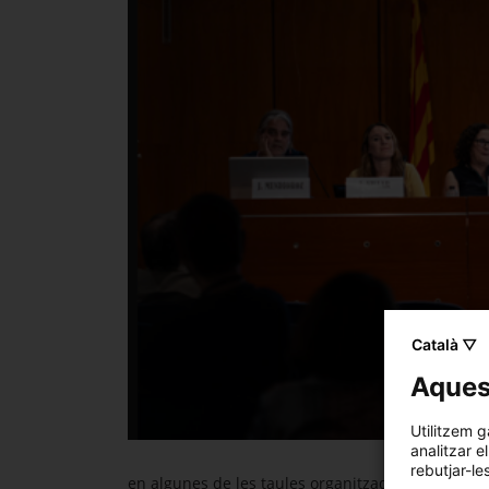
Català ▽
Aquest
Utilitzem g
analitzar e
rebutjar-le
en algunes de les taules organitzades, contribui