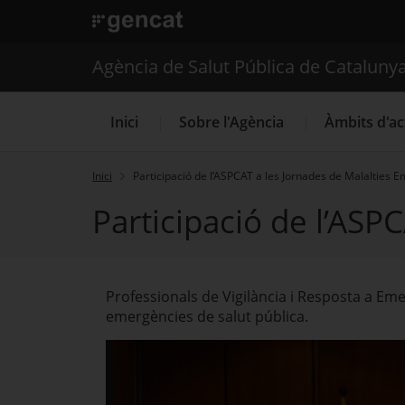
. Obre en una nova finestra.
. Obre en una nova finestra.
|
Agència de Salut Públ
Agència de Salut Pública de Cataluny
Inici
Sobre l'Agència
Àmbits d'ac
Inici
Participació de l’ASPCAT a les Jornades de Malalties 
Participació de l’ASP
Professionals de Vigilància i Resposta a 
emergències de salut pública.