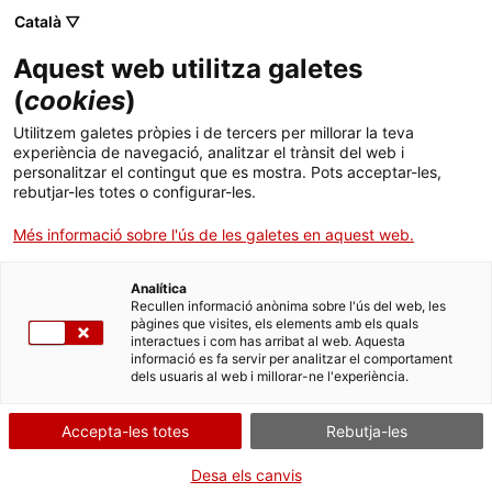
Menú
Cerc
. Obre en una nova finestra.
Català ▽
Aquest web utilitza galetes
Agència de Salut Pública de Catalunya (ASPCAT)
Inici
(
cookies
)
Poliomielitis / paràlisi flàccida aguda en
Sobre l'Agència
Cercador
Utilitzem galetes pròpies i de tercers per millorar la teva
menors de 15 anys. Vigilància epidemiològica
experiència de navegació, analitzar el trànsit del web i
personalitzar el contingut que es mostra. Pots acceptar-les,
Àmbits d'actuació
rebutjar-les totes o configurar-les.
Publicacions, formació i recerca
Més informació sobre l'ús de les galetes en aquest web.
La poliomielitis és una malaltia infecciosa altament transmissible
causada pel virus de la pòlio. El poliovirus és un virus RNA
Actualitat
pertanyent al gènere dels enterovirus, del qual
existeixen tres
Analítica
serotips
. En la seva forma paralítica, comença de manera
Recullen informació anònima sobre l'ús del web, les
pàgines que visites, els elements amb els quals
aguda amb un quadre de paràlisi flàccida.
Contacte
interactues i com has arribat al web. Aquesta
El període d’incubació és aproximadament de 7-10 dies, amb un
informació es fa servir per analitzar el comportament
rang de 4 a 35 dies.
dels usuaris al web i millorar-ne l'experiència.
Idioma:
ca
Accepta-les totes
Rebutja-les
. Obre en un
Informació per a la ciutadania
Desa els canvis