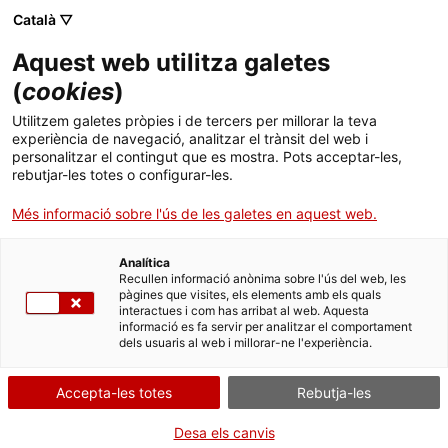
Menú
Cerc
. Obre en una nova finestra.
Català ▽
Aquest web utilitza galetes
Agència de Salut Pública de Catalunya (ASPCAT)
Inici
(
cookies
)
Programa "Conciliació de la vida familiar,
Sobre l'Agència
Cercador
Utilitzem galetes pròpies i de tercers per millorar la teva
personal i laboral"
experiència de navegació, analitzar el trànsit del web i
personalitzar el contingut que es mostra. Pots acceptar-les,
Àmbits d'actuació
rebutjar-les totes o configurar-les.
Publicacions, formació i recerca
Més informació sobre l'ús de les galetes en aquest web.
Actualitat
Analítica
Recullen informació anònima sobre l'ús del web, les
pàgines que visites, els elements amb els quals
Contacte
interactues i com has arribat al web. Aquesta
informació es fa servir per analitzar el comportament
dels usuaris al web i millorar-ne l'experiència.
Idioma:
ca
Accepta-les totes
Rebutja-les
Desa els canvis