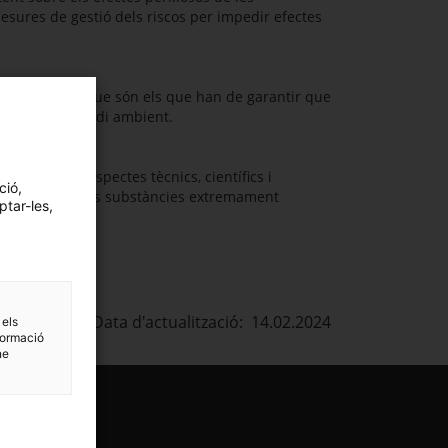
sures de gestió dels riscos per impedir efectes
 substàncies, que són els que han de garantir que
 humana o el medi ambient.
equada dels aspectes tècnics, científics i
ció,
utorització de les substàncies extremament
ptar-les,
Data d'actualització: 14.02.2024
 els
formació
ne