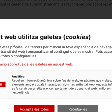
çant la cadena de subministrament, les recomanacions sobre les me
ues per als fabricants, els importadors i els usuaris intermedis de
, en condicions raonablement previsibles, no perjudiquen la salut
 web utilitza galetes (
cookies
)
bstàncies i Preparats Químics (
ECHA
) per garantir una gestió ad
aletes pròpies i de tercers per millorar la teva experiència de navega
la els procediments de registre i avaluació de les substàncies, l'a
l trànsit del web i personalitzar el contingut que es mostra. Pots acce
s totes o configurar-les.
ació sobre l'ús de les galetes en aquest web.
Analítica
Recullen informació anònima sobre l'ús del web, les pàgines que visites,
elements amb els quals interactues i com has arribat al web. Aquesta in
es fa servir per analitzar el comportament dels usuaris al web i millorar-
l'experiència.
l’ABC de la calor
Accepta-les totes
Rebutja-les