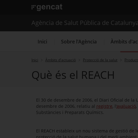
. Obre en una nova finestra.
. Obre en una nova finestra.
|
Agència de Salut Públ
Agència de Salut Pública de Cataluny
Inici
Sobre l'Agència
Àmbits d'ac
Inici
Àmbits d'actuació
Protecció de la salut
Product
Què és el REACH
El 30 de desembre de 2006, el Diari Oficial de la
desembre de 2006, relatiu al
registre
, l'
avaluació
, 
Substàncies i Preparats Químics.
El REACH estableix un nou sistema de gestió de l
protecció de la salut humana i del medi ambient.