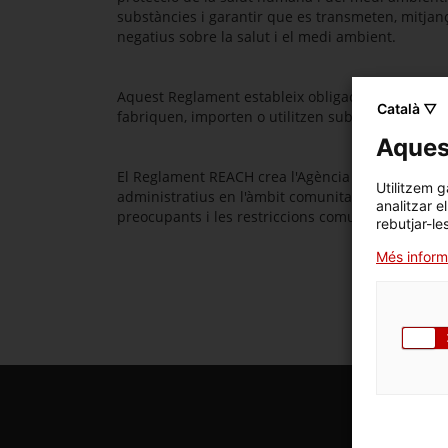
substàncies i garantir que es transmeten, mitjan
negatius sobre la salut i el medi ambient.
Aquest Reglament estableix obligacions específiq
Català ▽
fabriquen, importen o utilitzen substàncies que
Aquest
El Reglament REACH crea l'Agència Europea de Su
Utilitzem g
administratius en l'àmbit comunitari. A més, regu
analitzar e
preocupants i les restriccions comunitàries.
rebutjar-le
Més inform