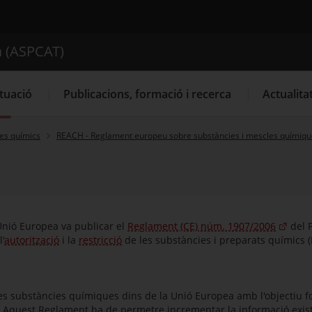
ica de Catalunya (ASPCAT)
a (ASPCAT)
Cercador
tuació
Publicacions, formació i recerca
Actualita
es químics
REACH - Reglament europeu sobre substàncies i mescles químiqu
 Unió Europea va publicar el
Reglament (CE) núm. 1907/2006
del P
l'
autorització
i la
restricció
de les substàncies i preparats químics (
es substàncies químiques dins de la Unió Europea amb l'objectiu fo
 Aquest Reglament ha de permetre incrementar la informació existe