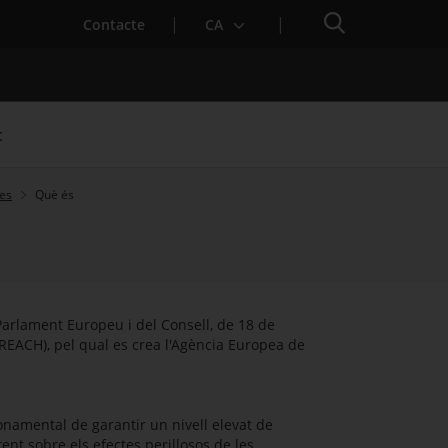
Cercador
Contacte
CA
t
es
Què és
arlament Europeu i del Consell, de 18 de
REACH), pel qual es crea l'Agència Europea de
namental de garantir un nivell elevat de
nt sobre els efectes perillosos de les