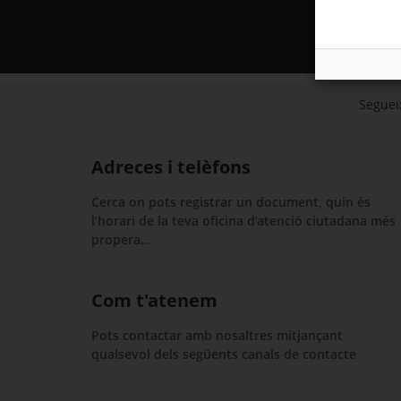
Segueix
Adreces i telèfons
Cerca on pots registrar un document, quin és
l’horari de la teva oficina d’atenció ciutadana més
propera…
Com t'atenem
Pots contactar amb nosaltres mitjançant
qualsevol dels següents canals de contacte