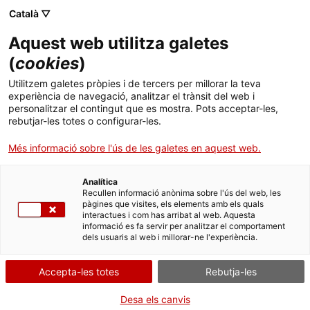
Menú
Cerc
. Obre en una nova finestra.
Català ▽
Aquest web utilitza galetes
Agència de Salut Pública de Catalunya (ASPCAT)
Inici
(
cookies
)
Per què és un mètode a potenciar?
Sobre l'Agència
Cercador
Utilitzem galetes pròpies i de tercers per millorar la teva
experiència de navegació, analitzar el trànsit del web i
personalitzar el contingut que es mostra. Pots acceptar-les,
Àmbits d'actuació
Els mètodes utilitzats per combatre plagues s'han basat des de
rebutjar-les totes o configurar-les.
l'inici en la utilització d'agents químics d'acció insecticida, raticida,
Publicacions, formació i recerca
acaricida o d'altres, en funció de l'organisme causant de la plaga.
Més informació sobre l'ús de les galetes en aquest web.
Els primers insecticides de síntesi que van sorgir van ser el grup
Actualitat
dels organoclorats, que es caracteritzen per tenir una gran
Analítica
persistència en el medi, la qual cosa té com a conseqüència la
Recullen informació anònima sobre l'ús del web, les
contaminació ambiental del sòl, de l'aigua i de l'atmosfera i la
pàgines que visites, els elements amb els quals
Contacte
presència de residus tòxics en aliments i aigua de beguda. Això ha
interactues i com has arribat al web. Aquesta
donat peu a la prohibició actual de la majoria d'aquests
informació es fa servir per analitzar el comportament
dels usuaris al web i millorar-ne l'experiència.
compostos.
Idioma:
ca
Després van aparèixer el grup dels organofosforats i dels
carbamats, productes químics d'impacte ambiental més suau i de
Accepta-les totes
Rebutja-les
toxicitat bastant variable, i els piretroides, que tenen el seu
origen en les piretrines naturals (extretes de la flor dels
Desa els canvis
crisantems).