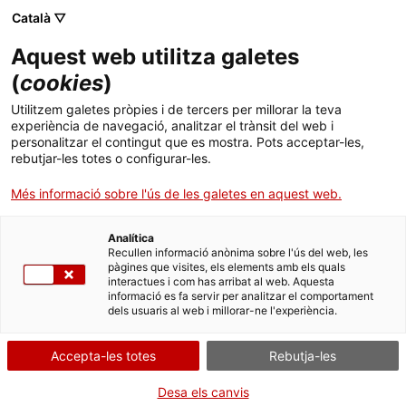
Menú
Cerc
. Obre en una nova finestra.
Català ▽
Aquest web utilitza galetes
Agència de Salut Pública de Catalunya (ASPCAT)
Inici
(
cookies
)
Salut bucodental
Sobre l'Agència
Cercador
Utilitzem galetes pròpies i de tercers per millorar la teva
experiència de navegació, analitzar el trànsit del web i
personalitzar el contingut que es mostra. Pots acceptar-les,
Àmbits d'actuació
Una boca saludable permet consumir els aliments que el cos
rebutjar-les totes o configurar-les.
necessita per nodrir-se bé. A més, fa sentir-se bé en somriure,
Publicacions, formació i recerca
parlar o riure.
Més informació sobre l'ús de les galetes en aquest web.
Tot i que se suposa que les dents són per a tota la vida, al voltant
Actualitat
del 30% de la població d’entre 65 i 74 anys no en té cap de
Analítica
natural. Per mantenir les dents i les genives sanes i fortes durant
Recullen informació anònima sobre l'ús del web, les
molts anys, convé mantenir una bona higiene des de la infància i
pàgines que visites, els elements amb els quals
Contacte
evitar els factors de risc que poden afavorir l'aparició de malalties
interactues i com has arribat al web. Aquesta
de la boca, com ara una alimentació poc saludable, el consum de
informació es fa servir per analitzar el comportament
dels usuaris al web i millorar-ne l'experiència.
tabac i el consum abusiu d'alcohol.
Idioma:
ca
Accepta-les totes
Rebutja-les
Principals malalties de la boca que es
Desa els canvis