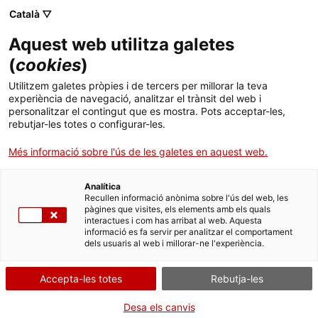
Menú
Cerc
. Open in a new window.
Català ▽
Aquest web utilitza galetes
Agència de Salut Pública de Catalunya (ASPCAT)
Inici
(
cookies
)
Adolescència
Sobre l'Agència
Cercador
Utilitzem galetes pròpies i de tercers per millorar la teva
experiència de navegació, analitzar el trànsit del web i
personalitzar el contingut que es mostra. Pots acceptar-les,
Àmbits d'actuació
Durant l’etapa de l'adolescència, les principals malalties tenen a veure
rebutjar-les totes o configurar-les.
amb determinats comportaments d’interrelació amb el medi. En
Publicacions, formació i recerca
aquest sentit, les accions de promoció de la salut, de prevenció de les
Més informació sobre l'ús de les galetes en aquest web.
situacions de risc i d’atenció precoç per als problemes relacionats amb
la salut mental, la salut afectiva i sexual, el consum de drogues, alcohol
Actualitat
i tabac s’emmarquen en el Programa Salut i Escola, en col·laboració
Analítica
Recullen informació anònima sobre l'ús del web, les
amb els centres educatius i els serveis de salut comunitària presents
pàgines que visites, els elements amb els quals
en el territori.
Contacte
interactues i com has arribat al web. Aquesta
A més a més, per prevenir els embarassos no desitjats, el Programa
informació es fa servir per analitzar el comportament
dels usuaris al web i millorar-ne l'experiència.
d’anticoncepció d’urgència complementa les accions d’educació
Idioma:
ca
afectiva i sexual.
Accepta-les totes
Rebutja-les
Informació i recursos per a
Desa els canvis