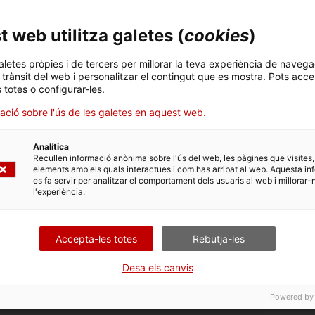
ersones puguin desenvolupar el seu potencial de salut
ircumstàncies determinades per factors socials. L’equitat
 web utilitza galetes (
cookies
)
ns la necessitat.
aletes pròpies i de tercers per millorar la teva experiència de navega
és la posició social de la persona, pitjor salut té. Les
l trànsit del web i personalitzar el contingut que es mostra. Pots acce
en salut. Les desigualtats en salut deriven de les
s totes o configurar-les.
s de salut requereix actuar a través de tots els
dent del gradient social en salut, les accions han de ser
ació sobre l'ús de les galetes en aquest web.
rcionals al nivell de desavantatge, la qual cosa
Analítica
Recullen informació anònima sobre l'ús del web, les pàgines que visites,
ut beneficien la societat de moltes maneres, i redueixen la
elements amb els quals interactues i com has arribat al web. Aquesta in
s’hi associen, i fa augmentar el benestar de la població.
es fa servir per analitzar el comportament dels usuaris al web i millorar-
l'experiència.
Accepta-les totes
Rebutja-les
Desa els canvis
Powered by