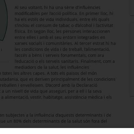
Al seu voltant, hi ha una sèrie d’influències
modificables per l’acció política. En primer lloc, hi
ha els estils de vida individuals, entre els quals
s’inclou el consum de tabac o d’alcohol i l’activitat
física. En segon lloc, les persones interaccionen
entre elles i amb el seu entorn integrades en
xarxes socials i comunitàries. Al tercer estrat hi ha
les condicions de vida i de treball, l’alimentació,
 i
l’accés a béns i serveis fonamentals, com ara
l’educació o els serveis sanitaris. Finalment, com a
mediadors de la salut, les influències
totes les altres capes. A tots els països del món
 ciutadania, que es deriven principalment de les condicions
treballen i envelleixen. D’acord amb la Declaració
a un nivell de vida que asseguri, per a ell i la seva
 a alimentació, vestir, habitatge, assistència mèdica i els
an subjectes a la influència d’aquests determinants i de
que un 80% dels determinants de la salut són fora del