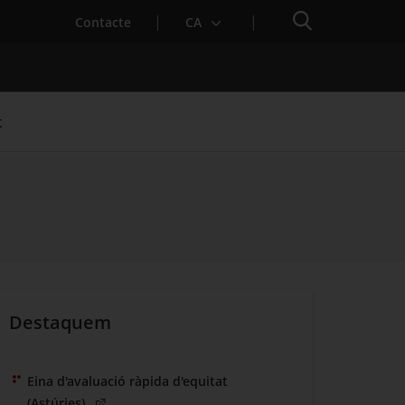
Cercador
Contacte
CA
t
Destaquem
Eina d'avaluació ràpida d'equitat
(Obre en una nova finestra)
(Astúries)