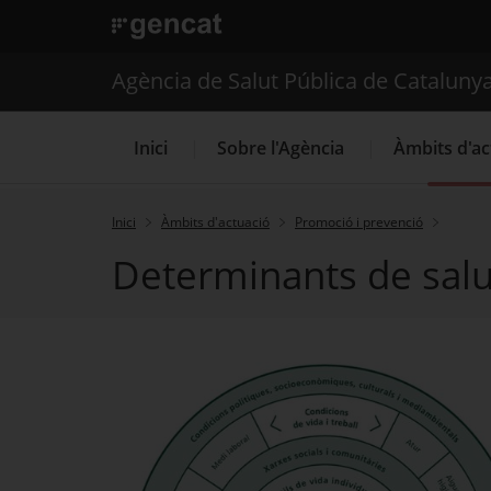
. Obre en una nova finestra.
. Obre en una nova finestra.
|
Agència de Salut Públ
Agència de Salut Pública de Cataluny
Inici
Sobre l'Agència
Àmbits d'ac
Inici
Àmbits d'actuació
Promoció i prevenció
Determinants de salu