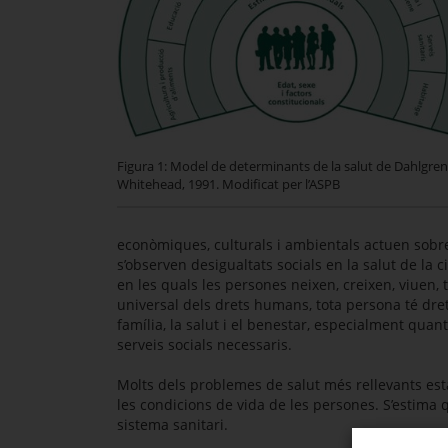
Figura 1: Model de determinants de la salut de Dahlgren
Whitehead, 1991. Modificat per l’ASPB
econòmiques, culturals i ambientals actuen sobre 
s’observen desigualtats socials en la salut de la
en les quals les persones neixen, creixen, viuen, 
universal dels drets humans, tota persona té dret 
família, la salut i el benestar, especialment quant
serveis socials necessaris.
Molts dels problemes de salut més rellevants est
les condicions de vida de les persones. S’estima 
sistema sanitari.