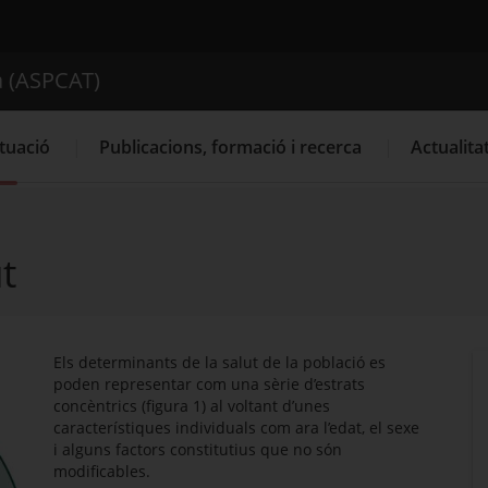
ica de Catalunya (ASPCAT)
a (ASPCAT)
Cercador
tuació
Publicacions, formació i recerca
Actualita
t
Els determinants de la salut de la població es
poden representar com una sèrie d’estrats
concèntrics (figura 1) al voltant d’unes
característiques individuals com ara l’edat, el sexe
i alguns factors constitutius que no són
modificables.