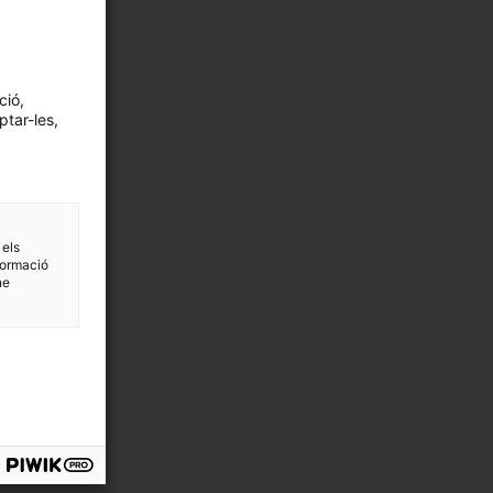
ció,
ptar-les,
 els
formació
ne