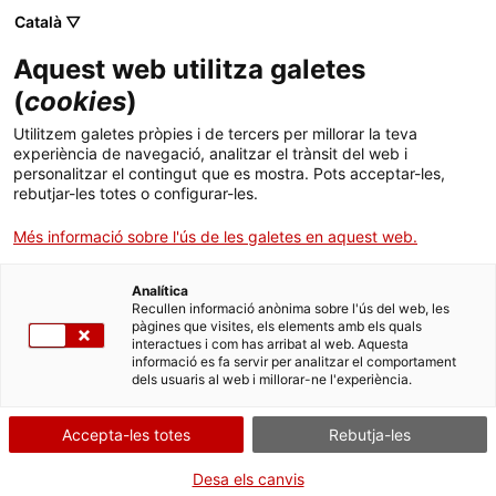
Menú
Cerc
. Obre en una nova finestra.
Català ▽
Aquest web utilitza galetes
Agència de Salut Pública de Catalunya (ASPCAT)
Inici
(
cookies
)
Programa "Pes saludable"
Sobre l'Agència
Cercador
Utilitzem galetes pròpies i de tercers per millorar la teva
experiència de navegació, analitzar el trànsit del web i
personalitzar el contingut que es mostra. Pots acceptar-les,
Àmbits d'actuació
rebutjar-les totes o configurar-les.
Publicacions, formació i recerca
Més informació sobre l'ús de les galetes en aquest web.
Actualitat
Analítica
Recullen informació anònima sobre l'ús del web, les
pàgines que visites, els elements amb els quals
Contacte
interactues i com has arribat al web. Aquesta
informació es fa servir per analitzar el comportament
dels usuaris al web i millorar-ne l'experiència.
Idioma:
ca
Accepta-les totes
Rebutja-les
Desa els canvis
Què és aquest programa i quina n'és la finalitat?