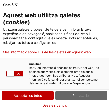
Menú
Cerc
. Obre en una nova finestra.
Català ▽
Aquest web utilitza galetes
Agència de Salut Pública de Catalunya (ASPCAT)
Inici
(
cookies
)
Formació per a la prevenció i l'abordatge de
Sobre l'Agència
Cercador
Utilitzem galetes pròpies i de tercers per millorar la teva
l'obesitat infantil
experiència de navegació, analitzar el trànsit del web i
personalitzar el contingut que es mostra. Pots acceptar-les,
Àmbits d'actuació
rebutjar-les totes o configurar-les.
Publicacions, formació i recerca
Més informació sobre l'ús de les galetes en aquest web.
Actualitat
Analítica
Recullen informació anònima sobre l'ús del web, les
pàgines que visites, els elements amb els quals
Contacte
interactues i com has arribat al web. Aquesta
informació es fa servir per analitzar el comportament
Formació del POICAT
dels usuaris al web i millorar-ne l'experiència.
Idioma:
ca
Accepta-les totes
Rebutja-les
L’Agència de Salut Pública de Catalunya ha posat en marxa una
Desa els canvis
formació específica adreçada a professionals per fer possible el