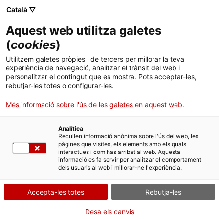
Menú
Cerc
. Obre en una nova finestra.
Català ▽
Aquest web utilitza galetes
Agència de Salut Pública de Catalunya (ASPCAT)
Inici
(
cookies
)
Campanyes de promoció alimentària als
Sobre l'Agència
Cercador
Utilitzem galetes pròpies i de tercers per millorar la teva
centres educatius
experiència de navegació, analitzar el trànsit del web i
personalitzar el contingut que es mostra. Pots acceptar-les,
Àmbits d'actuació
rebutjar-les totes o configurar-les.
Criteris per a l’autorització de
Publicacions, formació i recerca
Més informació sobre l'ús de les galetes en aquest web.
campanyes de promoció
Actualitat
Analítica
alimentària als centres educatius
Recullen informació anònima sobre l'ús del web, les
pàgines que visites, els elements amb els quals
Contacte
interactues i com has arribat al web. Aquesta
Segons l'article 40.7 de la
Llei 17/2011
de seguretat alimentària
informació es fa servir per analitzar el comportament
i nutrició, es declara els
centres escolars i escoles infantils
dels usuaris al web i millorar-ne l'experiència.
Idioma:
ca
espais lliures de publicitat
, de manera que les promocions o
campanyes que s'hi duguin a terme només podran tenir lloc
Accepta-les totes
Rebutja-les
quan les autoritats educatives, en coordinació amb les autoritats
sanitàries, entenguin que l’activitat resulta beneficiosa als
interessos dels menors.
Desa els canvis