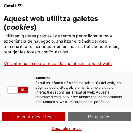
Menú
Cerc
. Obre en una nova finestra.
Català ▽
Aquest web utilitza galetes
Agència de Salut Pública de Catalunya (ASPCAT)
Agència de Salut Pública de Catalunya (ASPCAT)
Què busques?
(
cookies
)
Drogues i addiccions comportamentals
Drogues i addiccions comportamentals
Utilitzem galetes pròpies i de tercers per millorar la teva
Inici
experiència de navegació, analitzar el trànsit del web i
Tractament de manteniment amb agonistes
personalitzar el contingut que es mostra. Pots acceptar-les,
opiacis
rebutjar-les totes o configurar-les.
Ciutadania
. Obre en una nova finestra.
Més informació sobre l'ús de les galetes en aquest web.
Professionals
Els tractaments de manteniment amb agonistes opiacis és un
Analítica
dels tractaments d'elecció utilitzats per a la dependència de
Actualitat
Recullen informació anònima sobre l'ús del web, les
l'heroïna. Els tractaments inclouen l'administració
pàgines que visites, els elements amb els quals
individualitzada dels agonistes opioides (metadona,
interactues i com has arribat al web. Aquesta
Contacte
buprenorfina i altres), actuacions en l'àrea mèdica, social, de salut
informació es fa servir per analitzar el comportament
dels usuaris al web i millorar-ne l'experiència.
o legal de les persones usuàries.
Idioma:
ca
El treball multidisciplinari és essencial en aquest tipus de
tractament.
Accepta-les totes
Rebutja-les
S'emmarca dintre de les actuacions i estratègies de
reducció de
Desa els canvis
danys
, conjunt de mesures socials i sanitàries individuals i