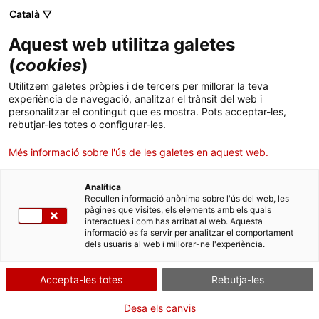
Menú
Cerc
. Obre en una nova finestra.
Català ▽
Aquest web utilitza galetes
Agència de Salut Pública de Catalunya (ASPCAT)
Agència de Salut Pública de Catalunya (ASPCAT)
Què busques?
(
cookies
)
Drogues i addiccions comportamentals
Drogues i addiccions comportamentals
Utilitzem galetes pròpies i de tercers per millorar la teva
Inici
experiència de navegació, analitzar el trànsit del web i
Programa d'intercanvi de xeringues
personalitzar el contingut que es mostra. Pots acceptar-les,
rebutjar-les totes o configurar-les.
Ciutadania
. Obre en una nova finestra.
L’accés a xeringues i material d’injecció higiènic és una estratègia
Més informació sobre l'ús de les galetes en aquest web.
que compta amb una gran evidència científica sobre l’eficàcia per
Professionals
prevenir infeccions greus en persones que s’injecten drogues.
Aquest informe presenta els resultats anuals del Programa
Analítica
Actualitat
d'intercanvi de xeringues (PIX) implementat des de diferents
Recullen informació anònima sobre l'ús del web, les
tipologies de serveis.
pàgines que visites, els elements amb els quals
interactues i com has arribat al web. Aquesta
Contacte
informació es fa servir per analitzar el comportament
dels usuaris al web i millorar-ne l'experiència.
Idioma:
ca
Darrer informe publicat:
Accepta-les totes
Rebutja-les
Desa els canvis