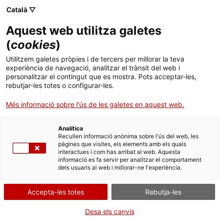
Menú
Cerc
. Obre en una nova finestra.
Català ▽
Aquest web utilitza galetes
Agència de Salut Pública de Catalunya (ASPCAT)
Agència de Salut Pública de Catalunya (ASPCAT)
Què busques?
(
cookies
)
Drogues i addiccions comportamentals
Drogues i addiccions comportamentals
Utilitzem galetes pròpies i de tercers per millorar la teva
Inici
experiència de navegació, analitzar el trànsit del web i
Declaració d’accessibilitat
personalitzar el contingut que es mostra. Pots acceptar-les,
rebutjar-les totes o configurar-les.
Ciutadania
. Obre en una nova finestra.
Més informació sobre l'ús de les galetes en aquest web.
El Departament de Salut de la Generalitat de Catalunya s’ha
Professionals
compromès a fer accessible el seu lloc web
Drogues
de
conformitat amb el Reial Decret 1112/2018, de 7 de setembre,
Analítica
Actualitat
sobre accessibilitat dels llocs web i aplicacions per a dispositius
Recullen informació anònima sobre l'ús del web, les
pàgines que visites, els elements amb els quals
mòbils del sector públic (en endavant, Reial Decret 1112/2018, de
interactues i com has arribat al web. Aquesta
7 de setembre) i amb el Decret 216/2023, de 5 de desembre,
Contacte
informació es fa servir per analitzar el comportament
sobre accessibilitat dels llocs web i de les aplicacions per a
dels usuaris al web i millorar-ne l'experiència.
dispositius mòbils de l'Administració de la Generalitat de
Catalunya i del seu sector públic (en endavant, Decret 216/2023,
Idioma:
ca
de 5 de desembre).
Accepta-les totes
Rebutja-les
La present declaració d’accessibilitat s’aplica a
Desa els canvis
http://drogues.gencat.cat