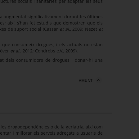
uctures socials i sanitàries per adaptar els seus
a augmentat significativament durant les últimes
; així, s’han fet estudis que demostren que els
rxes de suport social (Cassar
et al
., 2009; Nezet
et
n que consumeix drogues, i els actuals no estan
Stöver
et al
., 2012; Condrobs e.V., 2009).
lerat dels consumidors de drogues i donar-hi una
AMUNT
e les drogodependències o de la geriatria, així com
ntar i millorar els serveis adreçats a usuaris de