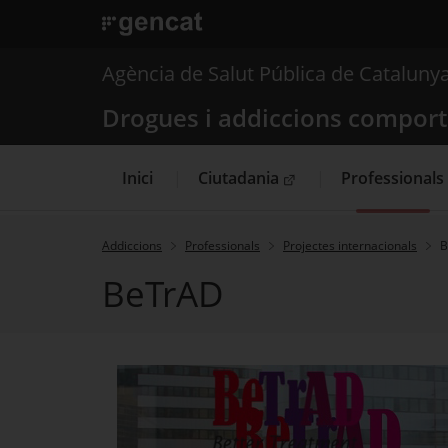
. Obre en una nova finestra.
. Obre en una nova finestra.
|
Drogues i addiccions
Agència de Salut Pública de Cataluny
Drogues i addiccions compor
Inici
Ciutadania
Professionals
. Obre en una nova finestra.
Addiccions
Professionals
Projectes internacionals
B
BeTrAD