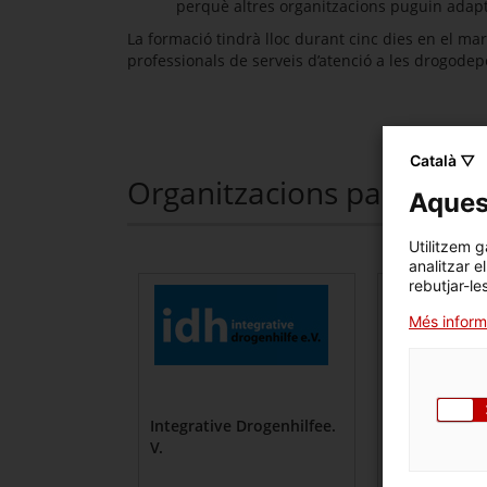
perquè altres organitzacions puguin adaptar
La formació tindrà lloc durant cinc dies en el mar
professionals de serveis d’atenció a les drogode
Català ▽
Organitzacions participan
Aquest
Utilitzem g
analitzar e
rebutjar-le
Més inform
Integrative Drogenhilfee.
SANANIM
V.