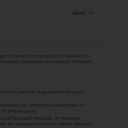
AMUNT
gues a Europa. Com a resultat de l’avaluació, es
istracions i institucions acadèmiques informació
.
atenció a les persones drogodependents grans i
inistracions i les institucions acadèmiques un
is de drogues grans.
ts de l’avaluació efectuada, de l’evidència
model per desplegar formacions d’àmbit nacional, i