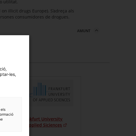
 utilitat.
on illicit drugs Europe). S’adreça als
 persones consumidores de drogues.
AMUNT
ció,
ptar-les,
 els
formació
og
Frankfurt University
ne
of Applied Siciences