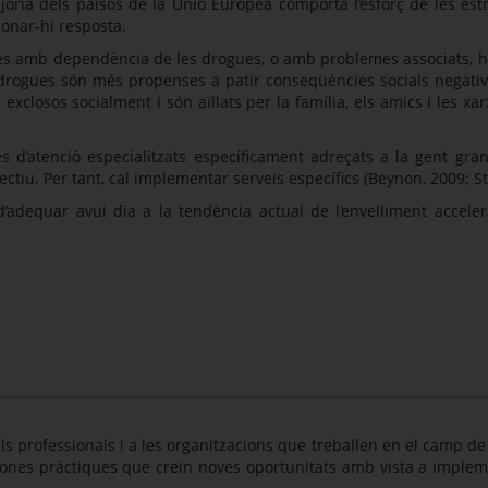
joria dels països de la Unió Europea comporta l’esforç de les estr
donar-hi resposta.
ones amb dependència de les drogues, o amb problemes associats, h
ogues són més propenses a patir conseqüències socials negatives
xclosos socialment i són aïllats per la família, els amics i les xa
 d’atenció especialitzats específicament adreçats a la gent gra
lectiu. Per tant, cal implementar serveis específics (Beynon, 2009; 
 d’adequar avui dia a la tendència actual de l’envelliment acce
als professionals i a les organitzacions que treballen en el camp d
bones pràctiques que creïn noves oportunitats amb vista a impleme