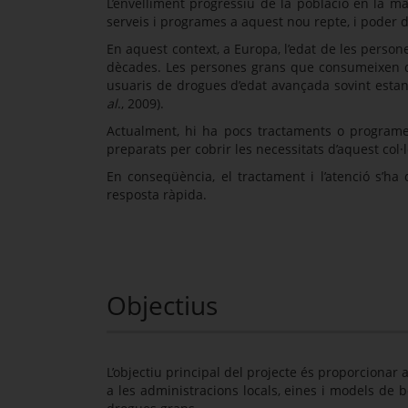
L’envelliment progressiu de la població en la ma
serveis i programes a aquest nou repte, i poder 
En aquest context, a Europa, l’edat de les pers
dècades. Les persones grans que consumeixen dr
usuaris de drogues d’edat avançada sovint estan e
al
., 2009).
Actualment, hi ha pocs tractaments o programes
preparats per cobrir les necessitats d’aquest col·
En conseqüència, el tractament i l’atenció s’ha
resposta ràpida.
Objectius
L’objectiu principal del projecte és proporcionar 
a les administracions locals, eines i models de 