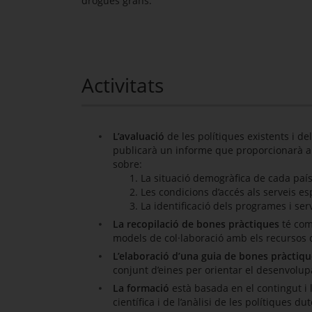
drogues grans.
Activitats
L’avaluació
de les polítiques existents i d
publicarà un informe que proporcionarà als
sobre:
La situació demogràfica de cada país
Les condicions d’accés als serveis espe
La identificació dels programes i se
La recopilació de bones pràctiques
té com 
models de col·laboració amb els recursos de
L’elaboració d’una
guia
de bones pràctiqu
conjunt d’eines per orientar el desenvolup
La formació
està basada en el contingut i l
científica i de l’anàlisi de les polítiques