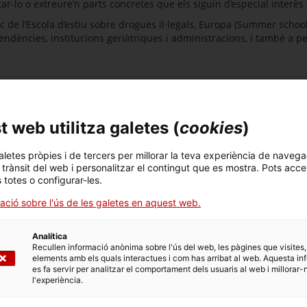
-lo o extreure’n parts concretes que els siguin d’especial interès o
c de l’Escola d’estiu sobre drogues il·legals, Europa (Summer school 
pendències, institucions geriàtriques i administracions, i també a
ts
 web utilitza galetes (
cookies
)
aletes pròpies i de tercers per millorar la teva experiència de navega
l trànsit del web i personalitzar el contingut que es mostra. Pots acce
s totes o configurar-les.
ació sobre l'ús de les galetes en aquest web.
Analítica
Recullen informació anònima sobre l'ús del web, les pàgines que visites,
elements amb els quals interactues i com has arribat al web. Aquesta in
Fundació Salut i
De Regenbo
es fa servir per analitzar el comportament dels usuaris al web i millorar-
l'experiència.
Comunitat
Groep