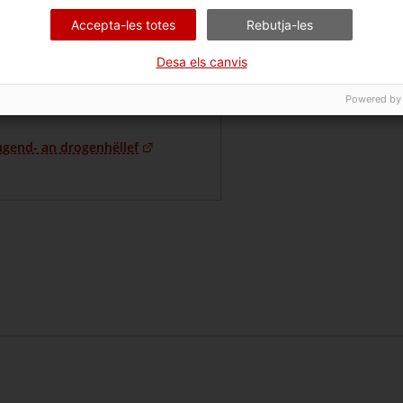
Accepta-les totes
Rebutja-les
Desa els canvis
Powered by
ugend- an drogenhëllef