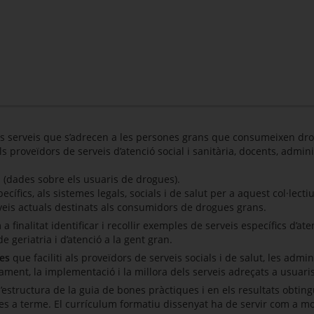
els serveis que s’adrecen a les persones grans que consumeixen dro
 proveïdors de serveis d’atenció social i sanitària, docents, admin
 (dades sobre els usuaris de drogues).
cífics, als sistemes legals, socials i de salut per a aquest col·lectiu
rveis actuals destinats als consumidors de drogues grans.
a finalitat identificar i recollir exemples de serveis específics d’
 geriatria i d’atenció a la gent gran.
es
que faciliti als proveïdors de serveis socials i de salut, les adm
ament, la implementació i la millora dels serveis adreçats a usuar
’estructura de la guia de bones pràctiques i en els resultats obtingu
 dutes a terme. El currículum formatiu dissenyat ha de servir com a 