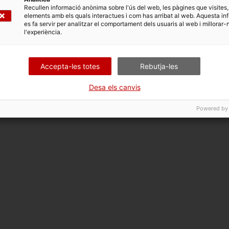
Recullen informació anònima sobre l'ús del web, les pàgines que visites,
elements amb els quals interactues i com has arribat al web. Aquesta in
es fa servir per analitzar el comportament dels usuaris al web i millorar-
(Alemanya)
l'experiència.
Accepta-les totes
Rebutja-les
Desa els canvis
Powered by