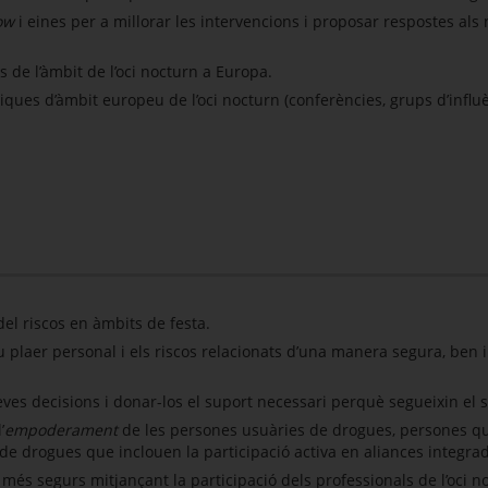
ow
i eines per a millorar les intervencions i proposar respostes als
.
s de l’àmbit de l’oci nocturn a Europa.
ítiques d’àmbit europeu de l’oci nocturn (conferències, grups d’influ
 del riscos en àmbits de festa.
u plaer personal i els riscos relacionats d’una manera segura, ben
ves decisions i donar-los el suport necessari perquè segueixin el 
’
empoderament
de les persones usuàries de drogues, persones que
 de drogues que inclouen la participació activa en aliances integrade
més segurs mitjançant la participació dels professionals de l’oci n