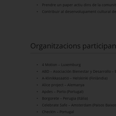
Prendre un paper actiu dins de la comunitat
Contribuir al desenvolupament cultural de
Organitzacions participan
4 Motion – Luxemburg
ABD – Asociación Bienestar y Desarrollo –
A-klinikkasäätiö – Helskinki (Finlàndia)
Alice project – Alemanya
Apdes – Porto (Portugal)
Borgorete – Perugia (Itàlia)
Celebrate Safe – Amsterdam (Països Baixos
Check!n – Portugal