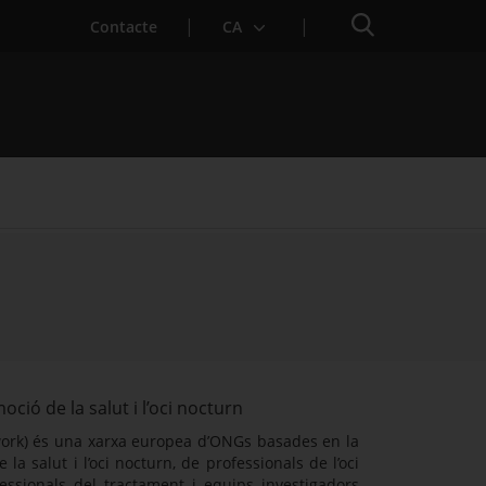
Cercador
Contacte
CA
ció de la salut i l’oci nocturn
rk) és una xarxa europea d’ONGs basades en la
 salut i l’oci nocturn, de professionals de l’oci
ofessionals del tractament i equips investigadors