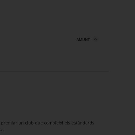
AMUNT
r premiar un club que compleixi els estàndards
ts.