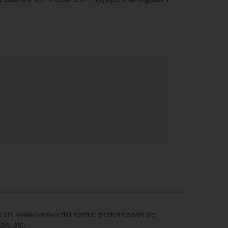
s els
stakeholders
del sector: professionals de
ls, etc.