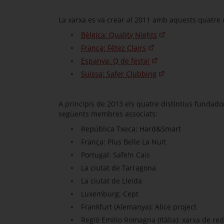
La xarxa es va crear al 2011 amb aquests quatre d
Bèlgica: Quality Nights
França: Fêtez Clairs
Espanya: Q de festa!
Suïssa: Safer Clubbing
A principis de 2013 els quatre distintius fundad
següents membres associats:
República Txeca: Hard&Smart
França: Plus Belle La Nuit
Portugal: Safe!n Cais
La ciutat de Tarragona
La ciutat de Lleida
Luxemburg: Cept
Frankfurt (Alemanya): Alice project
Regió Emilio Romagna (Itàlia): xarxa de re