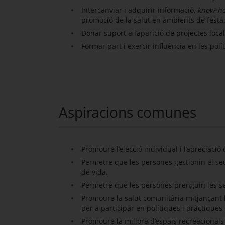
Intercanviar i adquirir informació,
know-h
promoció de la salut en ambients de festa
Donar suport a l’aparició de projectes local
Formar part i exercir influència en les pol
Aspiracions comunes
Promoure l’elecció individual i l’apreciació
Permetre que les persones gestionin el se
de vida.
Permetre que les persones prenguin les se
Promoure la salut comunitària mitjançant l
per a participar en polítiques i pràctiques
Promoure la millora d’espais recreacionals 