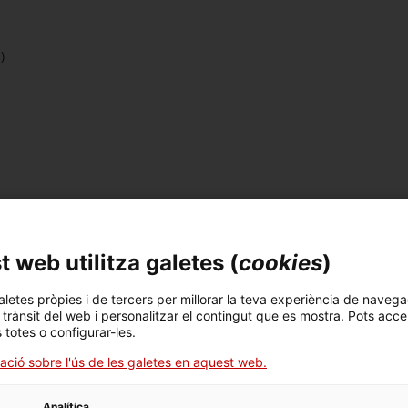
)
 web utilitza galetes (
cookies
)
aletes pròpies i de tercers per millorar la teva experiència de navega
l trànsit del web i personalitzar el contingut que es mostra. Pots acce
s totes o configurar-les.
ació sobre l'ús de les galetes en aquest web.
Analítica