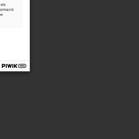
 els
formació
ne