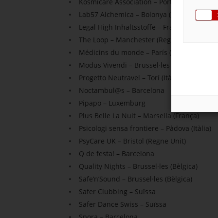
Kosmicare Association – Porto (Portugal)
Lab57 Alchemica – Bolonya (Itàlia)
Legal High Inhaltsstoffe – Frankfurt/Main 
The Loop – Manchester (Regne Unit)
Médicins du monde – París (França)
Modus Vivendi – Brussel·les (Bèlgica)
Progetto Neutravel – Torí (Itàlia)
Noctambul@s – Barcelona
Pipapo – Luxemburg
Plus Belle La Nuit – Marsella (França)
Psicologi sensa frontiere – Pàdova (Itàlia)
PsyCare UK – Bristol (Regne Unit)
Q de festa! – Barcelona
Quality Nights – Brussel·les (Bèlgica)
Safe’n’Sound – Brussel·les (Bèlgica)
Safer Clubbing – Suïssa
Safer Dance Swiss – Suïssa
Spora – Barcelona