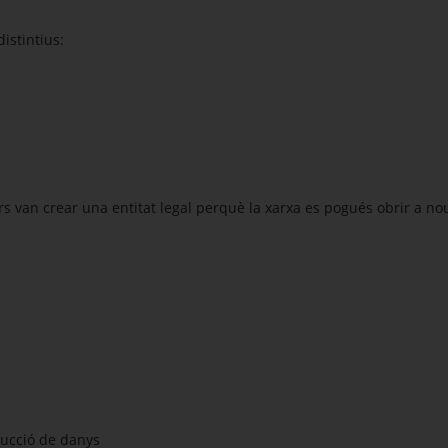
istintius:
ors van crear una entitat legal perquè la xarxa es pogués obrir a n
ducció de danys