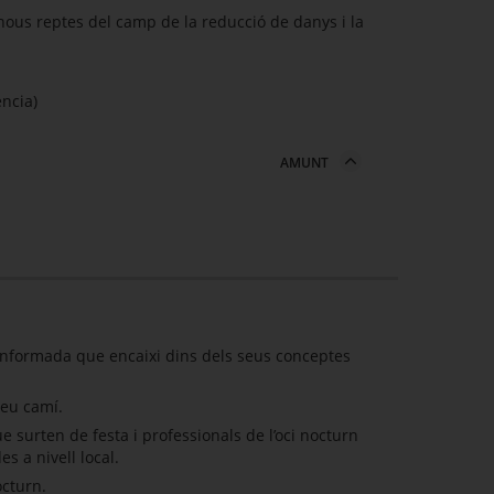
 nous reptes del camp de la reducció de danys i la
ència)
AMUNT
 informada que encaixi dins dels seus conceptes
seu camí.
 surten de festa i professionals de l’oci nocturn
s a nivell local.
octurn.