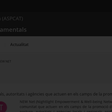
 comportamentals
a (ASPCAT)
Què busques?
tamentals
Actualitat
EW NET
s, autoritats i agències que actuen en els camps de la promo
NEW Net (Nightlight Empowerment & Well-being Netwo
comunitat que actuen en els camps de la promoció de la
nocturn, autoritats i agències locals i regionals, pr