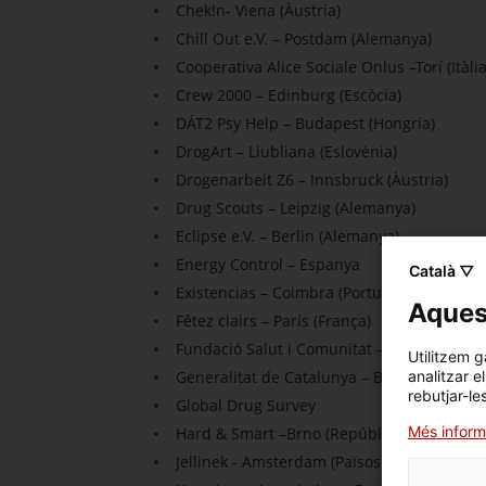
Chek!n- Viena (Àustria)
Chill Out e.V. – Postdam (Alemanya)
Cooperativa Alice Sociale Onlus –Torí (Itàlia
Crew 2000 – Edinburg (Escòcia)
DÁT2 Psy Help – Budapest (Hongria)
DrogArt – Liubliana (Eslovènia)
Drogenarbeit Z6 – Innsbruck (Àustria)
Drug Scouts – Leipzig (Alemanya)
Eclipse e.V. – Berlin (Alemanya)
Energy Control – Espanya
Català ▽
Existencias – Coimbra (Portugal)
Aquest
Fêtez clairs – París (França)
Fundació Salut i Comunitat – Barcelona
Utilitzem g
Generalitat de Catalunya – Barcelona
analitzar e
rebutjar-le
Global Drug Survey
Més inform
Hard & Smart –Brno (República Txeca)
Jellinek - Amsterdam (Països Baixos)