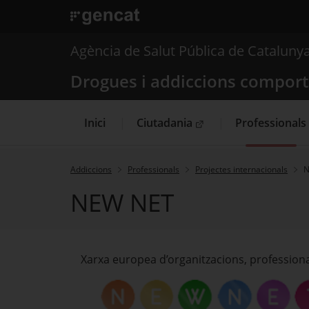
. Obre en una nova finestra.
. Obre en una nova finestra.
|
Drogues i addiccions
Agència de Salut Pública de Cataluny
Drogues i addiccions compor
Inici
Ciutadania
Professionals
. Obre en una nova finestra.
Addiccions
Professionals
Projectes internacionals
N
NEW NET
Xarxa europea d’organitzacions, professional