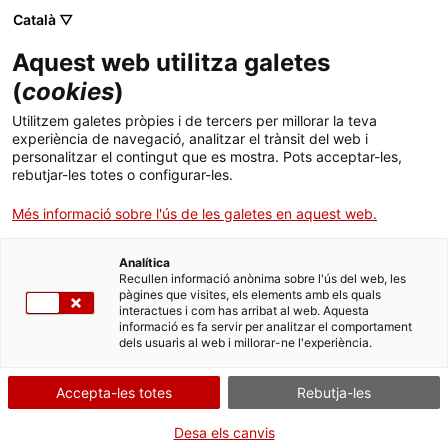
Menú
Cerc
. Obre en una nova finestra.
Català ▽
Aquest web utilitza galetes
Agència de Salut Pública de Catalunya (ASPCAT)
Agència de Salut Pública de Catalunya (ASPCAT)
Què busques?
(
cookies
)
Drogues i addiccions comportamentals
Drogues i addiccions comportamentals
Utilitzem galetes pròpies i de tercers per millorar la teva
Inici
experiència de navegació, analitzar el trànsit del web i
Sobredosi
personalitzar el contingut que es mostra. Pots acceptar-les,
rebutjar-les totes o configurar-les.
Ciutadania
. Obre en una nova finestra.
Sobredosi. Prevenció i actuació
Més informació sobre l'ús de les galetes en aquest web.
Professionals
Analítica
Actualitat
Recullen informació anònima sobre l'ús del web, les
pàgines que visites, els elements amb els quals
interactues i com has arribat al web. Aquesta
Contacte
informació es fa servir per analitzar el comportament
dels usuaris al web i millorar-ne l'experiència.
Idioma:
ca
Accepta-les totes
Rebutja-les
Desa els canvis