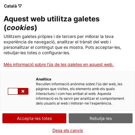
Menú
Cerc
. Open in a new window.
Català ▽
Aquest web utilitza galetes
Agència de Salut Pública de Catalunya (ASPCAT)
Agència de Salut Pública de Catalunya (ASPCAT)
Què busques?
(
cookies
)
Drogues i addiccions comportamentals
Drogues i addiccions comportamentals
Utilitzem galetes pròpies i de tercers per millorar la teva
Inici
experiència de navegació, analitzar el trànsit del web i
Recorregut històric
personalitzar el contingut que es mostra. Pots acceptar-les,
rebutjar-les totes o configurar-les.
Ciutadania
. Open in a new window.
Més informació sobre l'ús de les galetes en aquest web.
Professionals
Analítica
Actualitat
Recullen informació anònima sobre l'ús del web, les
pàgines que visites, els elements amb els quals
interactues i com has arribat al web. Aquesta
Contacte
informació es fa servir per analitzar el comportament
dels usuaris al web i millorar-ne l'experiència.
Idioma:
ca
Accepta-les totes
Rebutja-les
Desa els canvis