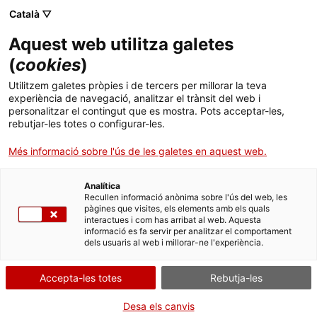
Menú
Cerc
. Obre en una nova finestra.
Català ▽
Aquest web utilitza galetes
Agència de Salut Pública de Catalunya (ASPCAT)
Agència de Salut Pública de Catalunya (ASPCAT)
Què busques?
(
cookies
)
Drogues i addiccions comportamentals
Drogues i addiccions comportamentals
Utilitzem galetes pròpies i de tercers per millorar la teva
Inici
experiència de navegació, analitzar el trànsit del web i
Recursos per a l’àmbit comunitari
personalitzar el contingut que es mostra. Pots acceptar-les,
rebutjar-les totes o configurar-les.
Ciutadania
. Obre en una nova finestra.
Més informació sobre l'ús de les galetes en aquest web.
Professionals
Analítica
Actualitat
Recullen informació anònima sobre l'ús del web, les
pàgines que visites, els elements amb els quals
interactues i com has arribat al web. Aquesta
Contacte
informació es fa servir per analitzar el comportament
dels usuaris al web i millorar-ne l'experiència.
Idioma:
ca
Accepta-les totes
Rebutja-les
Desa els canvis