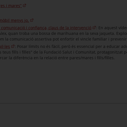
res i mares”
mòbil menys jo.
: comunicació i confiança, claus de la intervenció
: En aquest víd
 l'Àlex, quan troba una bossa de marihuana en la seva jaqueta. Exp
com la comunicació assertiva pot enfortir el vincle familiar i preveni
il·les
: Posar límits no és fàcil, però és essencial per a educar 
us fills i filles" de la Fundació Salut i Comunitat, protagonitzat 
car la diferència en la relació entre pares/mares i fills/filles.