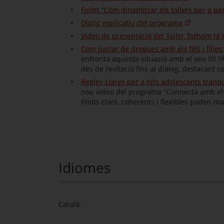
Fullet “Com dinamitzar els tallers per a pa
Díptic explicatiu del programa
Vídeo de presentació del Taller Tothom té 
Com parlar de drogues amb els fills i filles
enfronta aquesta situació amb el seu fill
des de l'evitació fins al diàleg, destacant 
Regles clares per a nits adolescents tranqu
nou vídeo del programa "Connecta amb els te
límits clars, coherents i flexibles poden mar
Idiomes
Català.