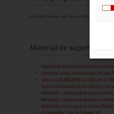
En l'àmbit escolar, del lleure o tallers per a pares
Material de suport
Pàgina web del programa Connecta amb els te
Connecta i actua. Connecta amb els teus fills
Tallers: COM PREVENIR EL CONSUM DE D
Guia Connecta amb els teus fills/es. Com p
Monogràfic. Connecta amb els teus fills/e
Monogràfic. Connecta amb els teus fills/e
Monogràfic. Connecta amb els teus fills/e
CD interactiu “Punt de Trobada”