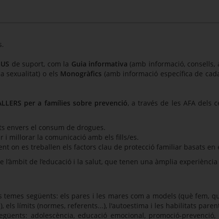
s.
IUS
de suport, com la
Guia informativa
(amb informació, consells, a
a sexualitat) o els
Monogràfics
(amb informació específica de cad
ALLERS per a famílies sobre prevenció
, a través de les AFA dels c
ats envers el consum de drogues.
r i millorar la comunicació amb els fills/es.
t on es treballen els factors clau de protecció familiar basats en e
 l’àmbit de l’educació i la salut, que tenen una àmplia experiència
ls temes següents: els pares i les mares com a models (què fem, qu
), els límits (normes, referents...), l'autoestima i les habilitats paren
egüents: adolescència, educació emocional, promoció-prevenció, 