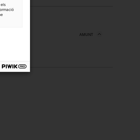
 els
formació
ne
AMUNT