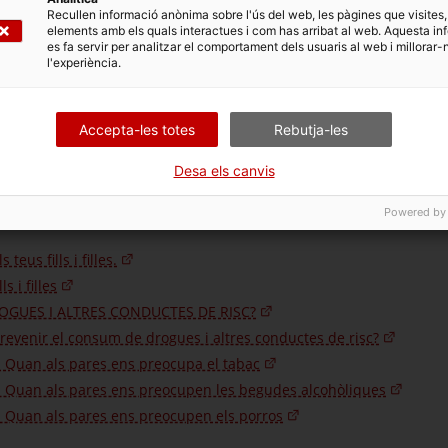
Recullen informació anònima sobre l'ús del web, les pàgines que visites,
elements amb els quals interactues i com has arribat al web. Aquesta in
es fa servir per analitzar el comportament dels usuaris al web i millorar-
 i mares.
l'experiència.
Accepta-les totes
Rebutja-les
Desa els canvis
Powered by
us fills i filles.
 i filles
ROGUES I ALTRES CONDUCTES DE RISC?
revenir el consum de drogues i altres conductes de risc?
s. Quan als pares ens preocupa el tabac
s. Quan als pares ens preocupen les begudes alcohòliques
s. Quan als pares ens preocupen els porros