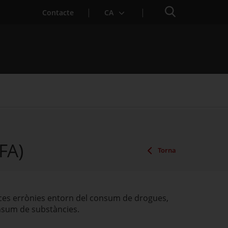
Cercador
Contacte
CA
AFA)
Torna
ences errònies entorn del consum de drogues,
onsum de substàncies.