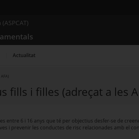
 comportamentals
a (ASPCAT)
Què busques?
tamentals
Actualitat
s AFA)
ills i filles (adreçat a les 
es entre 6 i 16 anys que té per objectius desfer-se de cre
ves i prevenir les conductes de risc relacionades amb el c