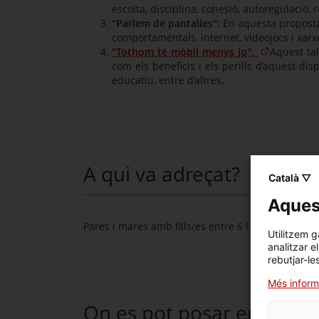
escolta, disciplina, cohesió, autoregulació, r
"Parlem de pantalles":
En aquesta proposta 
comportamentals, internet, videojocs i xarxe
"Tothom té mòbil menys jo".
Aquest tal
com els beneficis i els perills d’aquest dis
educatiu, entre d’altres.
A qui va adreçat?
Català ▽
Aquest
Pares i mares amb fills/es entre 6 i 16 anys
Utilitzem g
analitzar e
rebutjar-le
Més inform
On es pot posar en pràcti