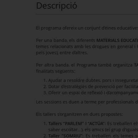
Descripció
El programa ofereix un conjunt d’eines educative
Per una banda, els diferents
MATERIALS EDUCAT
temes relacionats amb les drogues en general i l
pels joves), entre d’altres.
Per altra banda, el Programa també organitza
T
finalitats següents:
Ajudar a resoldre dubtes, pors i inseguret
Dotar d’estratègies de prevenció per facilita
Oferir un espai de reflexió i d’acompanyamen
Les sessions es duen a terme per professionals de
Els tallers s’organitzen en dues propostes:
Tallers “PARLEM” I “ACTÚA”
: Es treballen e
saber escoltar...), els amics (el grup d'iguals
Taller “SOMRIU”:
Es treballen els temes s