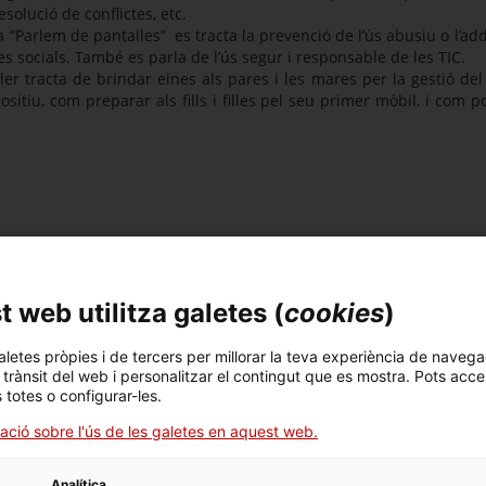
esolució de conflictes, etc.
“Parlem de pantalles” es tracta la prevenció de l’ús abusiu o l’addi
s socials. També es parla de l’ús segur i responsable de les TIC.
ler tracta de brindar eines als pares i les mares per la gestió del 
positiu, com preparar als fills i filles pel seu primer mòbil, i com 
 web utilitza galetes (
cookies
)
aletes pròpies i de tercers per millorar la teva experiència de navega
l trànsit del web i personalitzar el contingut que es mostra. Pots acce
s totes o configurar-les.
ació sobre l'ús de les galetes en aquest web.
ca?
Analítica