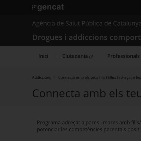
. Obre en una nova finestra.
. Obre en una nova finestra.
|
Drogues i addiccions
Agència de Salut Pública de Cataluny
Drogues i addiccions compor
Inici
Ciutadania
Professionals
. Obre en una nova finestra.
Addiccions
Connecta amb els teus fills i filles (adreçat a le
Connecta amb els teus f
Programa adreçat a pares i mares amb fills/
potenciar les competències parentals positi