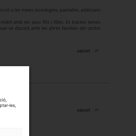
cció a les noves tecnologies, pantalles, addicions
mòbil amb els seus fills i filles. Es tracten temes
posar-se d’acord amb les altres famílies del centre
AMUNT
ció,
ptar-les,
AMUNT