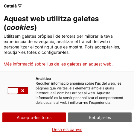
Menú
Cerc
. Obre en una nova finestra.
Català ▽
Aquest web utilitza galetes
Agència de Salut Pública de Catalunya (ASPCAT)
Inici
(
cookies
)
Sobre l'Agència
Cercador
Utilitzem galetes pròpies i de tercers per millorar la teva
experiència de navegació, analitzar el trànsit del web i
personalitzar el contingut que es mostra. Pots acceptar-les,
Àmbits d'actuació
rebutjar-les totes o configurar-les.
Publicacions, formació i recerca
l’ABC de la calor
Més informació sobre l'ús de les galetes en aquest web.
Actualitat
Analítica
Recullen informació anònima sobre l'ús del web, les
. Obre en una nova fin
Entra i informa't
pàgines que visites, els elements amb els quals
Contacte
interactues i com has arribat al web. Aquesta
informació es fa servir per analitzar el comportament
dels usuaris al web i millorar-ne l'experiència.
Idioma:
ca
Segueix les xarxes socials de Salut
Accepta-les totes
Rebutja-les
Desa els canvis