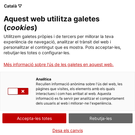
Menú
Cerc
. Obre en una nova finestra.
Català ▽
Aquest web utilitza galetes
Agència de Salut Pública de Catalunya (ASPCAT)
Inici
(
cookies
)
Entitats adherides
Sobre l'Agència
Cercador
Utilitzem galetes pròpies i de tercers per millorar la teva
experiència de navegació, analitzar el trànsit del web i
personalitzar el contingut que es mostra. Pots acceptar-les,
Àmbits d'actuació
rebutjar-les totes o configurar-les.
Formulari per fer l’adhesió
(data límit 23 de maig).
Full actualitzat setmanalment
Publicacions, formació i recerca
Més informació sobre l'ús de les galetes en aquest web.
Actualitat
Analítica
Recullen informació anònima sobre l'ús del web, les
pàgines que visites, els elements amb els quals
Contacte
interactues i com has arribat al web. Aquesta
l’ABC de la calor
informació es fa servir per analitzar el comportament
dels usuaris al web i millorar-ne l'experiència.
Idioma:
ca
Accepta-les totes
Rebutja-les
. Obre en una nova fin
Entra i informa't
Desa els canvis