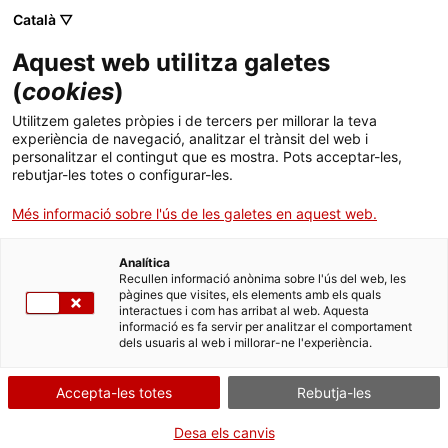
Menú
Cerc
. Open in a new window.
Català ▽
Aquest web utilitza galetes
Agència de Salut Pública de Catalunya (ASPCAT)
Agència de Salut Pública de Catalunya (ASPCAT)
Què busques?
(
cookies
)
Drogues i addiccions comportamentals
Drogues i addiccions comportamentals
Utilitzem galetes pròpies i de tercers per millorar la teva
Inici
experiència de navegació, analitzar el trànsit del web i
Prevenció de trastorns mentals i promoció
personalitzar el contingut que es mostra. Pots acceptar-les,
de la salut mental
rebutjar-les totes o configurar-les.
Ciutadania
. Open in a new window.
Més informació sobre l'ús de les galetes en aquest web.
Professionals
L'Organització Mundial de la Salut (OMS)
defineix la salut com
Analítica
"un estat de complet de benestar físic, mental i social”, i no
Actualitat
Recullen informació anònima sobre l'ús del web, les
només com l’absència de malaltia. Per tant, la salut mental (o
pàgines que visites, els elements amb els quals
salut emocional) és inseparable de la salut general d’una persona,
interactues i com has arribat al web. Aquesta
Contacte
i implica un estat de benestar més enllà de l’absència de
informació es fa servir per analitzar el comportament
dels usuaris al web i millorar-ne l'experiència.
símptomes de malaltia. La mala salut, tant física com mental, està
associada a la malaltia o al patiment en altres aspectes de la vida
Idioma:
ca
(socials, econòmics); i al revés-els determinants de la bona salut
Accepta-les totes
Rebutja-les
mental o emocional venen d'aspectes diversos de la vida.
La càrrega global dels problemes mentals és creixent i costosa.
Desa els canvis
L’OMS prediu que l’any 2020 les malalties mentals seran la segona