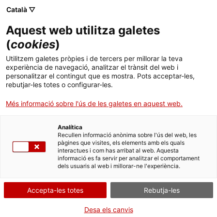
Menú
Cerc
. Obre en una nova finestra.
Català ▽
Aquest web utilitza galetes
Agència de Salut Pública de Catalunya (ASPCAT)
Agència de Salut Pública de Catalunya (ASPCAT)
Què busques?
(
cookies
)
Drogues i addiccions comportamentals
Drogues i addiccions comportamentals
Utilitzem galetes pròpies i de tercers per millorar la teva
Inici
experiència de navegació, analitzar el trànsit del web i
Prevenció de les Addiccions i riscos associats
personalitzar el contingut que es mostra. Pots acceptar-les,
rebutjar-les totes o configurar-les.
Ciutadania
. Obre en una nova finestra.
Més informació sobre l'ús de les galetes en aquest web.
La Prevenció de les Addiccions i dels seus riscos
Professionals
associats consisteix a implementar mesures per
reduir la probabilitat que apareguin problemes
Analítica
Actualitat
Recullen informació anònima sobre l'ús del web, les
relacionats amb el consum de drogues, l’ús
pàgines que visites, els elements amb els quals
d’entorns digitals i la participació en jocs d’apostes,
interactues i com has arribat al web. Aquesta
Contacte
informació es fa servir per analitzar el comportament
entre d’altres.
dels usuaris al web i millorar-ne l'experiència.
Idioma:
ca
Accepta-les totes
Rebutja-les
Desa els canvis