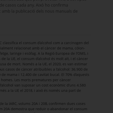
s de casos cada any. Això ho confirma
nt amb la publicació dels nous manuals de
C classifica el consum d’alcohol com a carcinogen del
cialment relacionat amb el càncer de mama, còlon-
, fetge, laringe i esòfag. A la Regió Europea de l’OMS, i
 de la UE, el consum d’alcohol és molt alt, i el càncer
ausa de mort. Només a la UE, el 2020, es van estimar
s casos de càncer atribuïbles a l’alcohol: 36.900 de
0 de mama i 12.400 de cavitat bucal. El 70% d’aquests
 homes. Les morts prematures per càncer
l’alcohol van suposar un cost econòmic d’uns 4.580
més a la UE el 2018, i això és només una part de
de la IARC, volums 20A i 20B, confirmen dues coses
lum 20A demostra que reduir o abandonar el consum