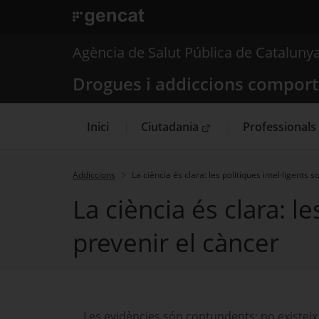
. Obre en una nova finestra.
. Obre en una nova finestra.
|
Drogues i addiccions
Agència de Salut Pública de Cataluny
Drogues i addiccions compor
Inici
Ciutadania
Professionals
. Obre en una nova finestra.
Addiccions
La ciència és clara: les polítiques intel·ligents 
La ciència és clara: l
prevenir el càncer
Les evidències són contundents: no existeix