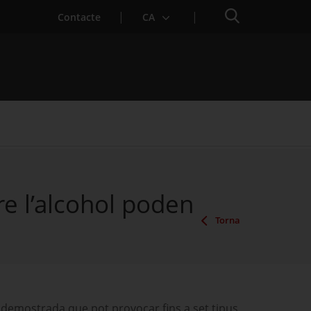
Cercador
Contacte
CA
bre l’alcohol poden
Torna
a demostrada que pot provocar fins a set tipus