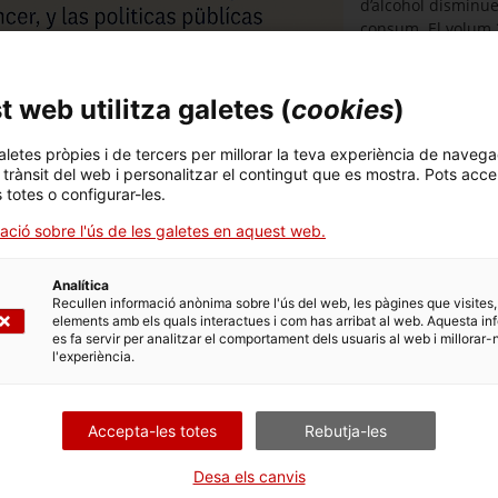
d’alcohol disminuei
consum. El volum 
efectives per acon
amb el suport de 
Action Alcohol (EV
 web utilitza galetes (
cookies
)
Les polítiques amb
aletes pròpies i de tercers per millorar la teva experiència de navega
impostos o establi
l trànsit del web i personalitzar el contingut que es mostra. Pots acce
consumir alcohol, 
s totes o configurar-les.
o les hores de vend
monopolis governa
ació sobre l'ús de les galetes en aquest web.
intervencions coo
polítiques no nom
Analítica
estalvien costos s
Recullen informació anònima sobre l'ús del web, les pàgines que visites,
reinvertir-se en s
elements amb els quals interactues i com has arribat al web. Aquesta in
es fa servir per analitzar el comportament dels usuaris al web i millorar-
sanitàries per abo
l'experiència.
amb el consum d’al
dependència, així
causats pel consu
Accepta-les totes
Rebutja-les
medicina de família poden jugar un paper complementari clau. Poden
al en pocs minuts, normalitzar el missatge que l’alcohol no forma pa
Desa els canvis
s més sans per als pacients. També és fonamental denunciar la inf