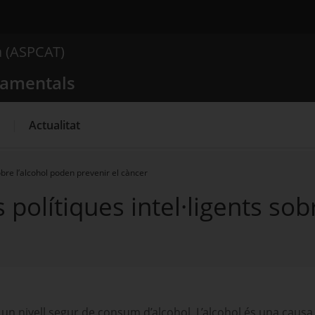
 comportamentals
a (ASPCAT)
Què busques?
tamentals
Actualitat
sobre l’alcohol poden prevenir el càncer
es polítiques intel·ligents so
 un nivell segur de consum d’alcohol. L’alcohol és una caus