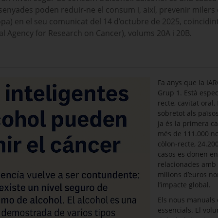
ssenyades poden reduir-ne el consum i, així, prevenir miler
opa) en el seu comunicat del 14 d’octubre de 2025, coincidi
nal Agency for Research on Cancer), volums 20A i 20B.
Fa anys que la IAR
Grup 1. Està espe
recte, cavitat oral
sobretot als països
ja és la primera c
més de 111.000 nou
còlon-recte, 24.20
casos es donen en
relacionades amb 
milions d’euros no
l’impacte global.
Els nous manuals 
essencials. El vo