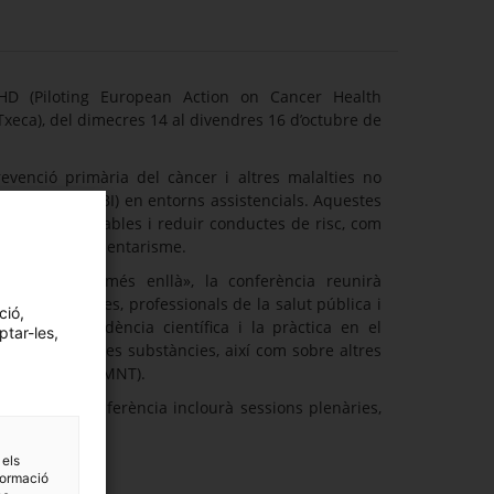
D (Piloting European Action on Cancer Health
 Txeca), del dimecres 14 al divendres 16 d’octubre de
evenció primària del càncer i altres malalties no
s breus (BI/SBI) en entorns assistencials. Aquestes
ida més saludables i reduir conductes de risc, com
udable o el sedentarisme.
us: alcohol i més enllà», la conferència reunirà
tiques públiques, professionals de la salut pública i
ció,
impulsar l’evidència científica i la pràctica en el
ptar-les,
d’alcohol i altres substàncies, així com sobre altres
transmissibles (MNT).
ipació, la conferència inclourà sessions plenàries,
 central.
 els
formació