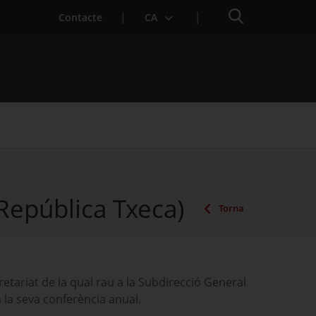
Cercador
Contacte
CA
República Txeca)
Torna
retariat de la qual rau a la Subdirecció General
a la seva conferència anual.