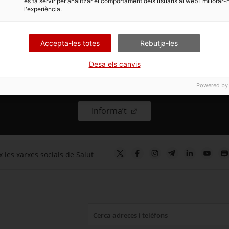
es fa servir per analitzar el comportament dels usuaris al web i millorar-
l'experiència.
Accepta-les totes
Rebutja-les
Desa els canvis
T’ajudem a deixar de fumar
Powered by
. Obre en una nova finestr
Informa’t
 les xarxes socials de Salut