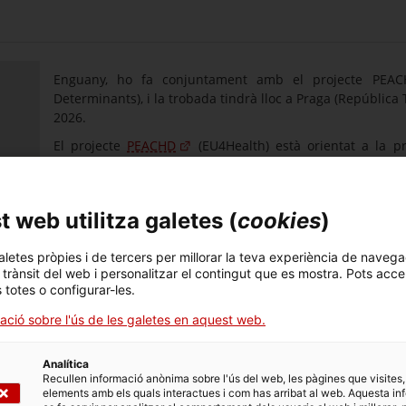
Enguany, ho fa conjuntament amb el projecte PEACH
Determinants), i la trobada tindrà lloc a Praga (República
2026.
El projecte
PEACHD
(EU4Health) està orientat a la pr
transmissibles (MNT) mitjançant programes d’intervencion
intervencions tenen com a objectiu promoure estils de v
ara el consum de tabac i alcohol, una alimentació poc sal
 web utilitza galetes (
cookies
)
Sota el títol «L’ampli abast de les intervencions bre
investigadors, professionals clínics, responsables de polí
aletes pròpies i de tercers per millorar la teva experiència de navega
agents comunitaris, i oferirà un fòrum d’alt nivell per 
l trànsit del web i personalitzar el contingut que es mostra. Pots acce
cribratge i les intervencions breus (SBI) sobre el consum 
s totes o configurar-les.
da, especialment en la prevenció del càncer i d’altres malalties no 
ació sobre l'ús de les galetes en aquest web.
ompletament presencial, dissenyat per afavorir al màxim la partic
iplinari a la històrica seu de la Charles University, al cor de l’Europa
Analítica
Recullen informació anònima sobre l'ús del web, les pàgines que visites,
elements amb els quals interactues i com has arribat al web. Aquesta in