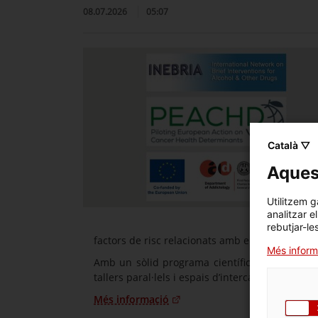
08.07.2026
05:07
Català ▽
Aquest
Utilitzem g
analitzar e
rebutjar-le
factors de risc relacionats amb els estils de vi
Més inform
Amb un sòlid programa científic i un format c
tallers paral·lels i espais d’intercanvi interdisc
Més informació