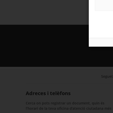
Segueix
Adreces i telèfons
Cerca on pots registrar un document, quin és
l’horari de la teva oficina d’atenció ciutadana més