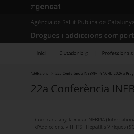
. Obre en una nova finestra.
. Obre en una nova finestra.
|
Drogues i addiccions
Agència de Salut Pública de Cataluny
Drogues i addiccions compor
Inici
Ciutadania
Professionals
. Obre en una nova finestra.
Addiccions
22a Conferència INEBRIA-PEACHD 2026 a Praga
22a Conferència INEB
Com cada any, la xarxa INEBRIA (Internationa
d’Addiccions, VIH, ITS i Hepatitis Víriques (